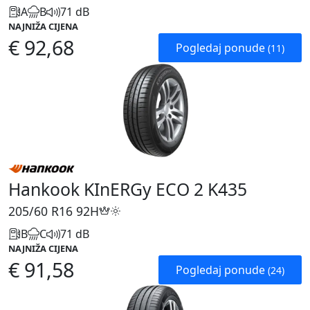
A
B
71 dB
NAJNIŽA CIJENA
€ 92,68
Pogledaj ponude
(11)
Hankook KInERGy ECO 2 K435
205/60 R16
92H
B
C
71 dB
NAJNIŽA CIJENA
€ 91,58
Pogledaj ponude
(24)