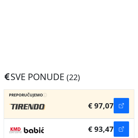
SVE PONUDE
(22)
PREPORUČUJEMO
€ 97,07
€ 93,47