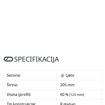
SPECIFIKACIJA
Sezona:
Ljeto
Širina:
205 mm
Visina (profil):
60 %
(123 mm)
Tip konstrukcije:
R
(Radial)