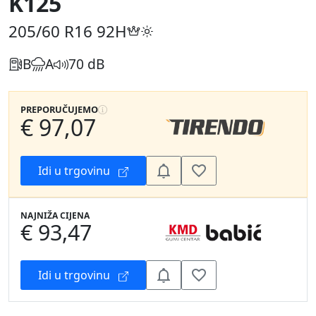
K125
205/60 R16
92H
B
A
70 dB
PREPORUČUJEMO
€ 97,07
Idi u trgovinu
NAJNIŽA CIJENA
€ 93,47
Idi u trgovinu