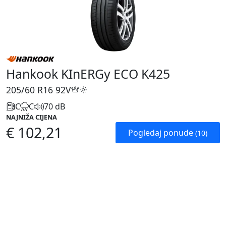
Hankook KInERGy ECO K425
205/60 R16
92V
C
C
70 dB
NAJNIŽA CIJENA
€ 102,21
Pogledaj ponude
(10)