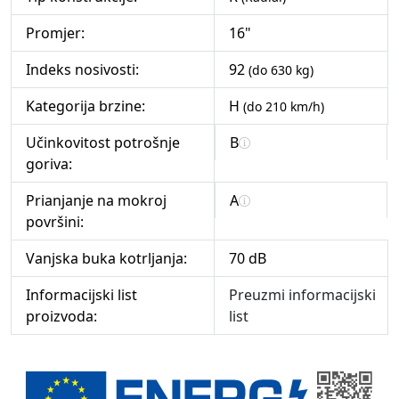
Promjer:
16"
Indeks nosivosti:
92
(do 630 kg)
Kategorija brzine:
H
(do 210 km/h)
Učinkovitost potrošnje
B
goriva:
Prianjanje na mokroj
A
površini:
Vanjska buka kotrljanja:
70 dB
Informacijski list
Preuzmi informacijski
proizvoda:
list