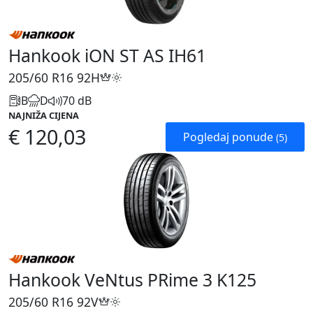
Hankook iON ST AS IH61
205/60 R16
92H
B
D
70 dB
NAJNIŽA CIJENA
€ 120,03
Pogledaj ponude
(5)
Hankook VeNtus PRime 3 K125
205/60 R16
92V