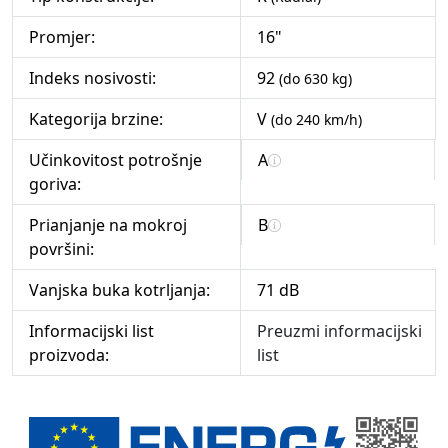
Promjer:
16"
Indeks nosivosti:
92
(do 630 kg)
Kategorija brzine:
V
(do 240 km/h)
Učinkovitost potrošnje
A
goriva:
Prianjanje na mokroj
B
površini:
Vanjska buka kotrljanja:
71 dB
Informacijski list
Preuzmi informacijski
proizvoda:
list