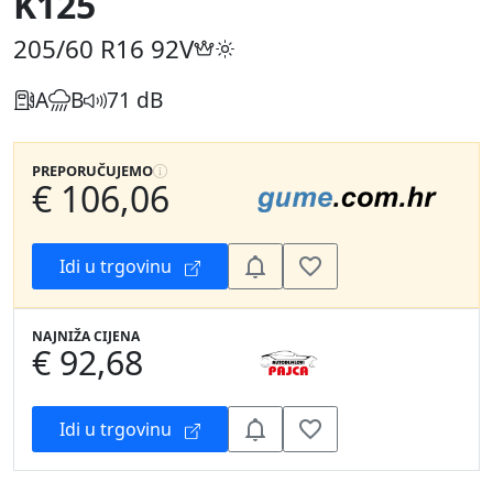
K125
205/60 R16
92V
A
B
71 dB
PREPORUČUJEMO
€ 106,06
Idi u trgovinu
NAJNIŽA CIJENA
€ 92,68
Idi u trgovinu