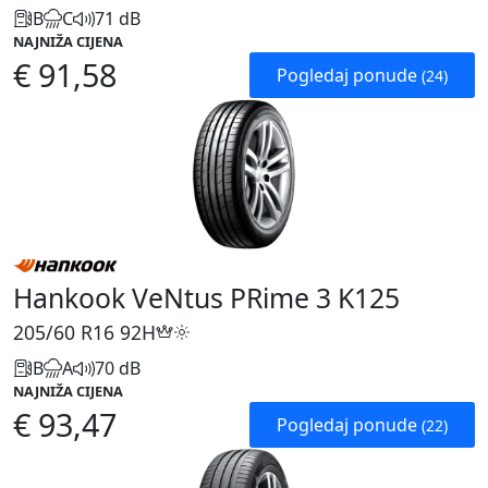
B
C
71 dB
NAJNIŽA CIJENA
€ 91,58
Pogledaj ponude
(24)
Hankook VeNtus PRime 3 K125
205/60 R16
92H
B
A
70 dB
NAJNIŽA CIJENA
€ 93,47
Pogledaj ponude
(22)