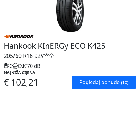
Hankook KInERGy ECO K425
205/60 R16
92V
C
C
70 dB
NAJNIŽA CIJENA
€ 102,21
Pogledaj ponude
(10)