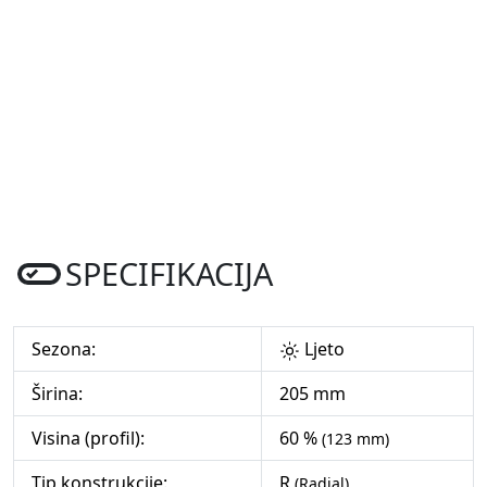
SPECIFIKACIJA
Sezona:
Ljeto
Širina:
205 mm
Visina (profil):
60 %
(123 mm)
Tip konstrukcije:
R
(Radial)