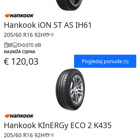
Hankook iON ST AS IH61
205/60 R16
92H
B
D
70 dB
NAJNIŽA CIJENA
€ 120,03
Pogledaj ponude
(5)
Hankook KInERGy ECO 2 K435
205/60 R16
92H