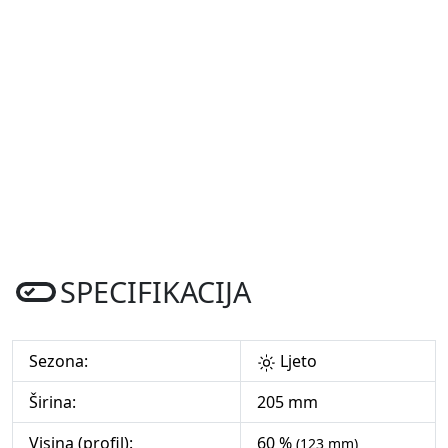
SPECIFIKACIJA
Sezona:
Ljeto
Širina:
205 mm
Visina (profil):
60 %
(123 mm)