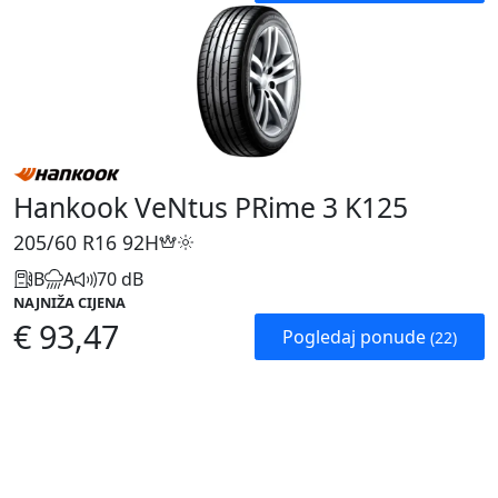
Hankook VeNtus PRime 3 K125
205/60 R16
92H
B
A
70 dB
NAJNIŽA CIJENA
€ 93,47
Pogledaj ponude
(22)