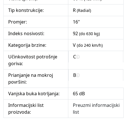
Tip konstrukcije:
R
(Radial)
Promjer:
16"
Indeks nosivosti:
92
(do 630 kg)
Kategorija brzine:
V
(do 240 km/h)
Učinkovitost potrošnje
C
goriva:
Prianjanje na mokroj
B
površini:
Vanjska buka kotrljanja:
65 dB
Informacijski list
Preuzmi informacijski
proizvoda:
list