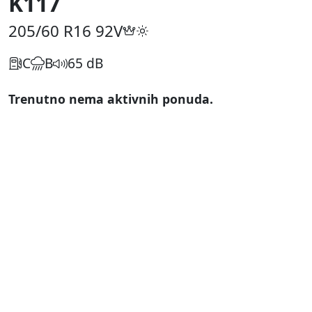
K117
205/60 R16
92V
C
B
65 dB
Trenutno nema aktivnih ponuda.