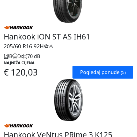
Hankook iON ST AS IH61
205/60 R16
92H
B
D
70 dB
NAJNIŽA CIJENA
€ 120,03
Pogledaj ponude
(5)
Hankook VeNtus PRime 3 K125