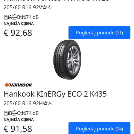
205/60 R16
92V
A
B
71 dB
NAJNIŽA CIJENA
€ 92,68
Pogledaj ponude
(11)
Hankook KInERGy ECO 2 K435
205/60 R16
92H
B
C
71 dB
NAJNIŽA CIJENA
€ 91,58
Pogledaj ponude
(24)