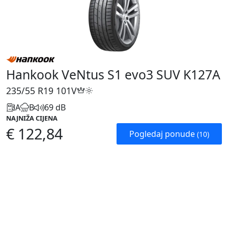
Hankook VeNtus S1 evo3 SUV K127A
235/55 R19
101V
A
B
69 dB
NAJNIŽA CIJENA
€ 122,84
Pogledaj ponude
(10)