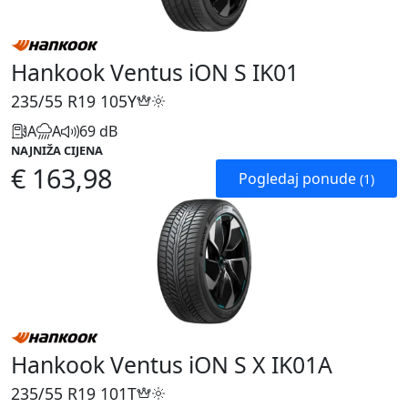
Hankook Ventus iON S IK01
235/55 R19
105Y
A
A
69 dB
NAJNIŽA CIJENA
€ 163,98
Pogledaj ponude
(1)
Hankook Ventus iON S X IK01A
235/55 R19
101T