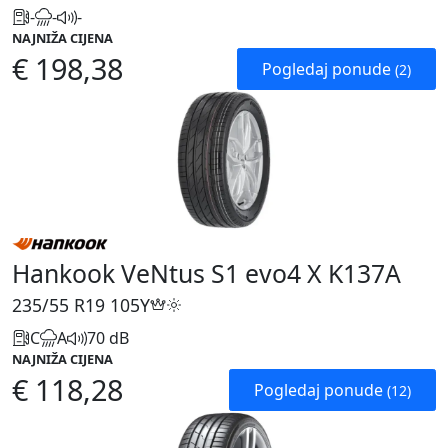
-
-
-
NAJNIŽA CIJENA
€ 198,38
Pogledaj ponude
(2)
Hankook VeNtus S1 evo4 X K137A
235/55 R19
105Y
C
A
70 dB
NAJNIŽA CIJENA
€ 118,28
Pogledaj ponude
(12)