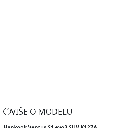
VIŠE O MODELU
Hankook Ventus S1 evo3 SUV K127A