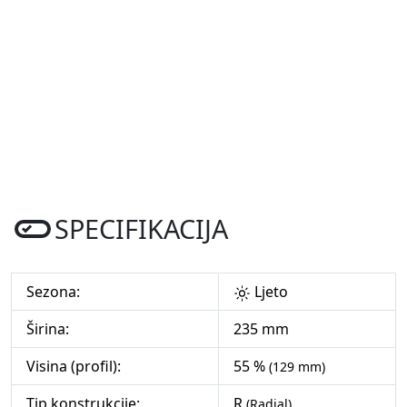
SPECIFIKACIJA
Sezona:
Ljeto
Širina:
235 mm
Visina (profil):
55 %
(129 mm)
Tip konstrukcije:
R
(Radial)