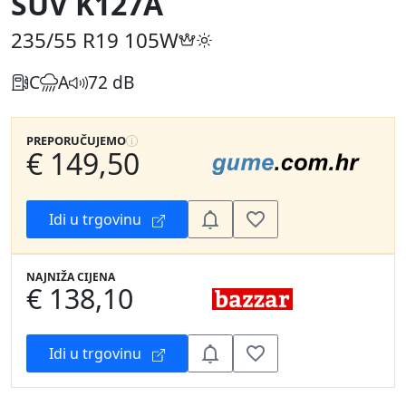
SUV K127A
235/55 R19
105W
C
A
72 dB
PREPORUČUJEMO
€ 149,50
Idi u trgovinu
NAJNIŽA CIJENA
€ 138,10
Idi u trgovinu