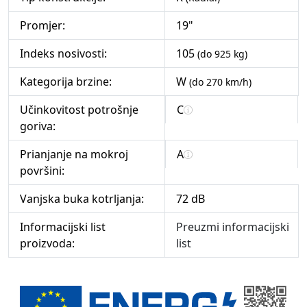
Promjer:
19"
Indeks nosivosti:
105
(do 925 kg)
Kategorija brzine:
W
(do 270 km/h)
Učinkovitost potrošnje
C
goriva:
Prianjanje na mokroj
A
površini:
Vanjska buka kotrljanja:
72 dB
Informacijski list
Preuzmi informacijski
proizvoda:
list