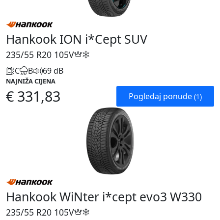
Hankook ION i*Cept SUV
235/55 R20
105V
C
B
69 dB
NAJNIŽA CIJENA
€ 331,83
Pogledaj ponude
(1)
Hankook WiNter i*cept evo3 W330
235/55 R20
105V