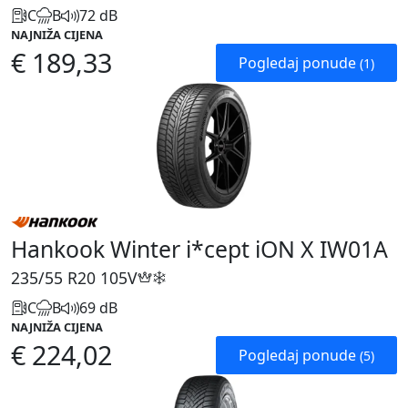
C
B
72 dB
NAJNIŽA CIJENA
€ 189,33
Pogledaj ponude
(1)
Hankook Winter i*cept iON X IW01A
235/55 R20
105V
C
B
69 dB
NAJNIŽA CIJENA
€ 224,02
Pogledaj ponude
(5)