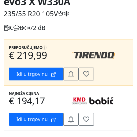
evo3 X W330A
235/55 R20
105V
C
B
72 dB
PREPORUČUJEMO
€ 219,99
Idi u trgovinu
NAJNIŽA CIJENA
€ 194,17
Idi u trgovinu