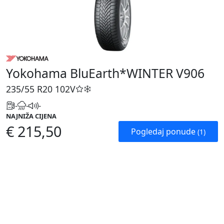
Yokohama BluEarth*WINTER V906
235/55 R20
102V
-
-
-
NAJNIŽA CIJENA
€ 215,50
Pogledaj ponude
(1)