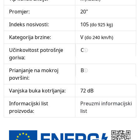
Promjer:
20"
Indeks nosivosti:
105
(do 925 kg)
Kategorija brzine:
V
(do 240 km/h)
Učinkovitost potrošnje
C
goriva:
Prianjanje na mokroj
B
površini:
Vanjska buka kotrljanja:
72 dB
Informacijski list
Preuzmi informacijski
proizvoda:
list