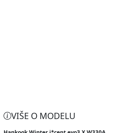
VIŠE O MODELU
Hankook Winter i*cept evo3 X W330A