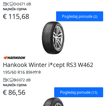
C
D
71 dB
NAJNIŽA CIJENA
€ 115,68
Pogledaj ponude
(2)
Hankook Winter i*cept RS3 W462
195/60 R16
89H
C
B
72 dB
NAJNIŽA CIJENA
€ 86,56
Pogledaj ponude
(15)