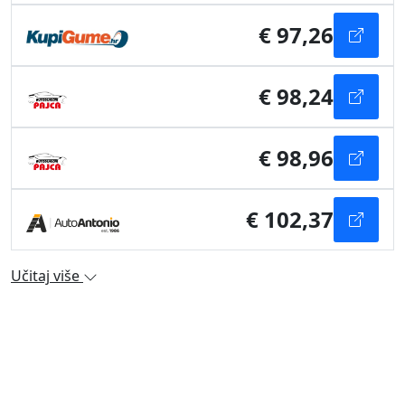
€ 97,26
€ 98,24
€ 98,96
€ 102,37
Učitaj više