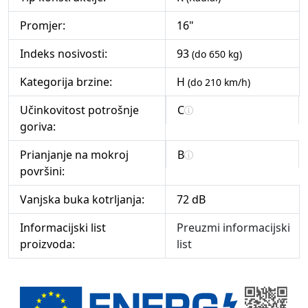
Promjer:
16"
Indeks nosivosti:
93
(do 650 kg)
Kategorija brzine:
H
(do 210 km/h)
Učinkovitost potrošnje
C
goriva:
Prianjanje na mokroj
B
površini:
Vanjska buka kotrljanja:
72 dB
Informacijski list
Preuzmi informacijski
proizvoda:
list