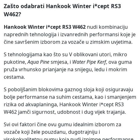
Zašto odabrati Hankook Winter i*cept RS3
W462?
Hankook Winter i*cept RS3 W462
nudi kombinaciju
naprednih tehnologija i izvanrednih performansi koje je
čine savršenim izborom za vozače u zimskim uvjetima.
S tehnologijama kao što su V oblikovani utori, mikro
pukotine,
Aqua Pine
smjesa, i
Water Pipe Kerf
, ova guma
pruža vrhunsko prianjanje na snijegu, ledu i mokrim
cestama.
S poboljšanim blokovima gaznog sloja koji osiguravaju
bolje performanse na suhim cestama, kao i smanjenjem
rizika od akvaplaninga, Hankook Winter i*cept RS3
W462 jamči sigurnost, udobnost i dug vijek trajanja.
Svi ovi faktori čine ovu gumu idealnim izborom za
vozače koji žele pouzdanu, dugotrajniju i
visokokvalitetnu gumu koja nudi iznimne performanse