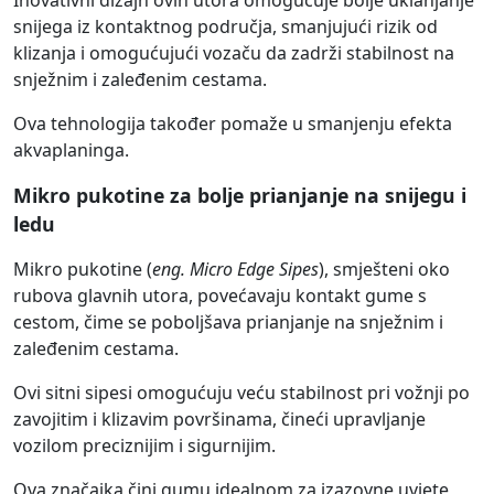
Inovativni dizajn ovih utora omogućuje bolje uklanjanje
snijega iz kontaktnog područja, smanjujući rizik od
klizanja i omogućujući vozaču da zadrži stabilnost na
snježnim i zaleđenim cestama.
Ova tehnologija također pomaže u smanjenju efekta
akvaplaninga.
Mikro pukotine za bolje prianjanje na snijegu i
ledu
Mikro pukotine (
eng. Micro Edge Sipes
), smješteni oko
rubova glavnih utora, povećavaju kontakt gume s
cestom, čime se poboljšava prianjanje na snježnim i
zaleđenim cestama.
Ovi sitni sipesi omogućuju veću stabilnost pri vožnji po
zavojitim i klizavim površinama, čineći upravljanje
vozilom preciznijim i sigurnijim.
Ova značajka čini gumu idealnom za izazovne uvjete