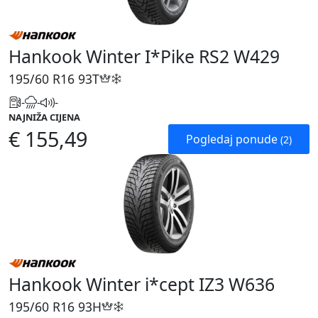
Hankook Winter I*Pike RS2 W429
195/60 R16
93T
-
-
-
NAJNIŽA CIJENA
€ 155,49
Pogledaj ponude
(2)
Hankook Winter i*cept IZ3 W636
195/60 R16
93H