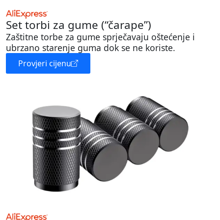
Set torbi za gume (“čarape”)
Zaštitne torbe za gume sprječavaju oštećenje i
ubrzano starenje guma dok se ne koriste.
Provjeri cijenu