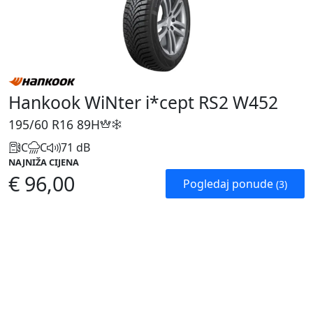
Hankook WiNter i*cept RS2 W452
195/60 R16
89H
C
C
71 dB
NAJNIŽA CIJENA
€ 96,00
Pogledaj ponude
(3)