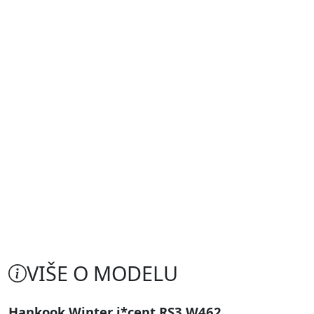
VIŠE O MODELU
Hankook Winter i*cept RS3 W462