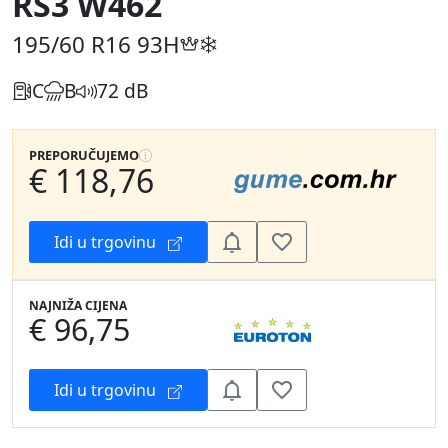
RS3 W462
195/60 R16
93H
C
B
72 dB
PREPORUČUJEMO
€ 118,76
Idi u trgovinu
NAJNIŽA CIJENA
€ 96,75
Idi u trgovinu