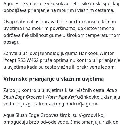
Aqua Pine smjesa je visokokvalitetni silikonski spoj koji
poboljšava prianjanje na mokrim i vlažnim cestama.
Ovaj materijal osigurava bolje performanse u kišnim
uvjetima i na mokrim površinama, dok istovremeno
održava fleksibilnost gume u širokom temperaturnom
opsegu.
Zahvaljujući ovoj tehnologiji, guma Hankook Winter
i*cept RS3 W462 pruža optimalnu kontrolu i prianjanje
u uvjetima kada su ceste vlažne ili prekrivene ledom.
Vrhunsko prianjanje u vlažnim uvjetima
Za bolju kontrolu u uvjetima kiše i vlažnih cesta,
Aqua
Slush Edge Grooves
i
Water Pipe Kerf
učinkovito uklanjaju
vodu i bljuzgu iz kontaktnog područja gume.
Aqua Slush Edge Grooves široki su V-groovi koji
omogućuju brzo odvode vode, čime smanjuju rizik od