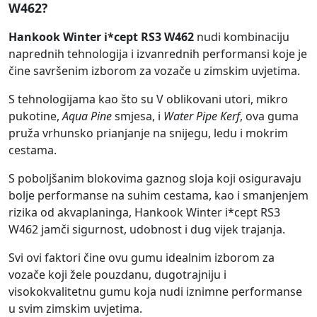
W462?
Hankook Winter i*cept RS3 W462
nudi kombinaciju
naprednih tehnologija i izvanrednih performansi koje je
čine savršenim izborom za vozače u zimskim uvjetima.
S tehnologijama kao što su V oblikovani utori, mikro
pukotine,
Aqua Pine
smjesa, i
Water Pipe Kerf
, ova guma
pruža vrhunsko prianjanje na snijegu, ledu i mokrim
cestama.
S poboljšanim blokovima gaznog sloja koji osiguravaju
bolje performanse na suhim cestama, kao i smanjenjem
rizika od akvaplaninga, Hankook Winter i*cept RS3
W462 jamči sigurnost, udobnost i dug vijek trajanja.
Svi ovi faktori čine ovu gumu idealnim izborom za
vozače koji žele pouzdanu, dugotrajniju i
visokokvalitetnu gumu koja nudi iznimne performanse
u svim zimskim uvjetima.