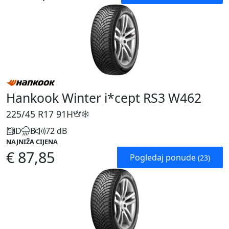
Hankook Winter i*cept RS3 W462
225/45 R17
91H
D
B
72 dB
NAJNIŽA CIJENA
€ 87,85
Pogledaj ponude
(23)