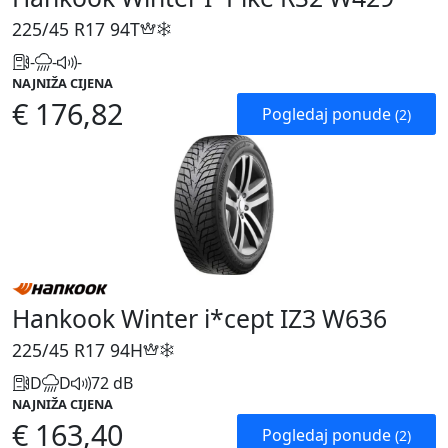
225/45 R17
94T
-
-
-
NAJNIŽA CIJENA
€ 176,82
Pogledaj ponude
(2)
Hankook Winter i*cept IZ3 W636
225/45 R17
94H
D
D
72 dB
NAJNIŽA CIJENA
€ 163,40
Pogledaj ponude
(2)