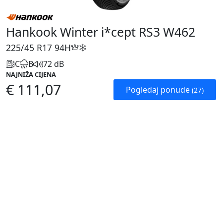
Hankook Winter i*cept RS3 W462
225/45 R17
94H
C
B
72 dB
NAJNIŽA CIJENA
€ 111,07
Pogledaj ponude
(27)