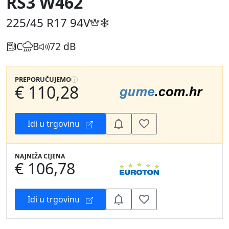
RS3 W462
225/45 R17
94V
C
B
72 dB
PREPORUČUJEMO
€ 110,28
Idi u trgovinu
NAJNIŽA CIJENA
€ 106,78
Idi u trgovinu