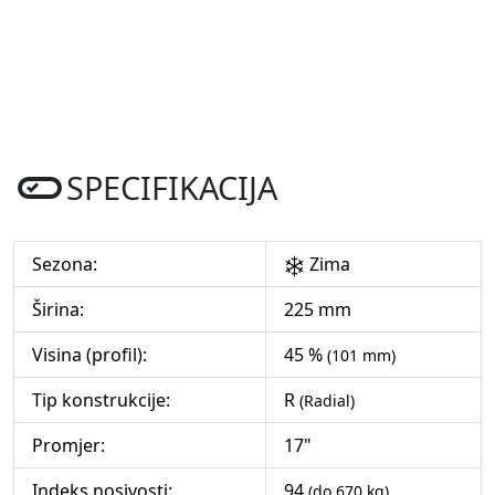
SPECIFIKACIJA
Sezona:
Zima
Širina:
225 mm
Visina (profil):
45 %
(101 mm)
Tip konstrukcije:
R
(Radial)
Promjer:
17"
Indeks nosivosti:
94
(do 670 kg)