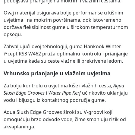
poboljšava prianjanje na mokrim i vlažnim cestama.
Ovaj materijal osigurava bolje performanse u kišnim
uvjetima i na mokrim površinama, dok istovremeno
održava fleksibilnost gume u širokom temperaturnom
opsegu.
Zahvaljujući ovoj tehnologiji, guma Hankook Winter
i*cept RS3 W462 pruža optimalnu kontrolu i prianjanje
u uvjetima kada su ceste vlažne ili prekrivene ledom.
Vrhunsko prianjanje u vlažnim uvjetima
Za bolju kontrolu u uvjetima kiše i vlažnih cesta,
Aqua
Slush Edge Grooves
i
Water Pipe Kerf
učinkovito uklanjaju
vodu i bljuzgu iz kontaktnog područja gume.
Aqua Slush Edge Grooves široki su V-groovi koji
omogućuju brzo odvode vode, čime smanjuju rizik od
akvaplaninga.