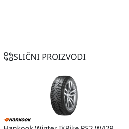
SLIČNI PROIZVODI
Hankook Winter I*Pike RS2 W429