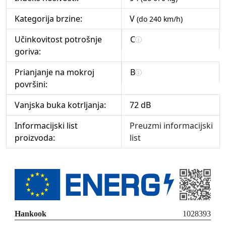
Kategorija brzine:
V
(do 240 km/h)
Učinkovitost potrošnje
C
goriva:
Prianjanje na mokroj
B
površini:
Vanjska buka kotrljanja:
72 dB
Informacijski list
Preuzmi informacijski
proizvoda:
list