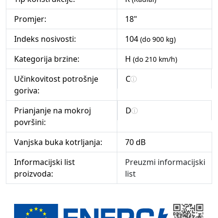
Promjer:
18"
Indeks nosivosti:
104
(do 900 kg)
Kategorija brzine:
H
(do 210 km/h)
Učinkovitost potrošnje
C
goriva:
Prianjanje na mokroj
D
površini:
Vanjska buka kotrljanja:
70 dB
Informacijski list
Preuzmi informacijski
proizvoda:
list