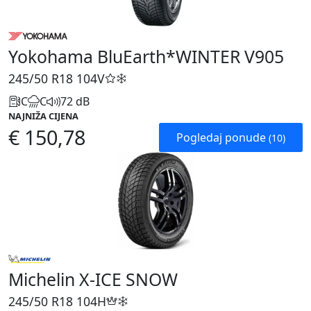
Yokohama BluEarth*WINTER V905
245/50 R18
104V
C
C
72 dB
NAJNIŽA CIJENA
€ 150,78
Pogledaj ponude
(10)
Michelin X-ICE SNOW
245/50 R18
104H