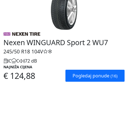
Nexen WINGUARD Sport 2 WU7
245/50 R18
104V
C
C
72 dB
NAJNIŽA CIJENA
€ 124,88
Pogledaj ponude
(16)