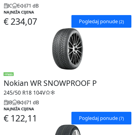
C
E
71 dB
NAJNIŽA CIJENA
€ 234,07
Pogledaj ponude
(2)
Nokian WR SNOWPROOF P
245/50 R18
104V
B
B
71 dB
NAJNIŽA CIJENA
€ 122,11
Pogledaj ponude
(7)