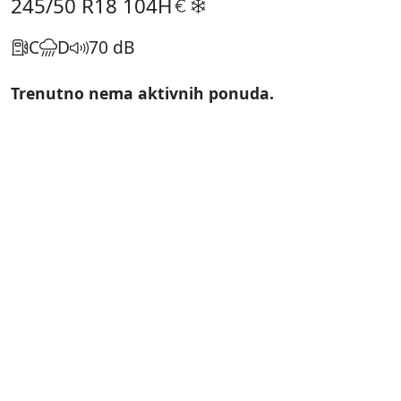
245/50 R18
104H
C
D
70 dB
Trenutno nema aktivnih ponuda.