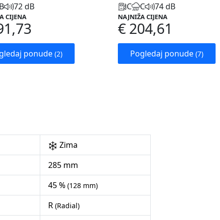
B
72 dB
C
C
74 dB
A CIJENA
NAJNIŽA CIJENA
91,73
€ 204,61
gledaj ponude
Pogledaj ponude
(2)
(7)
Zima
285 mm
45 %
(128 mm)
R
(Radial)