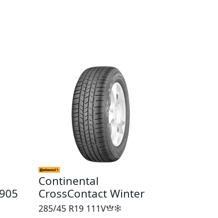
Continental
V905
CrossContact Winter
285/45 R19
111V