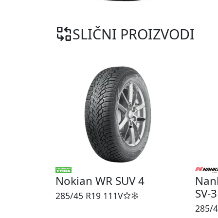
SLIČNI PROIZVODI
Nokian WR SUV 4
Nank
SV-3
285/45 R19
111V
285/4