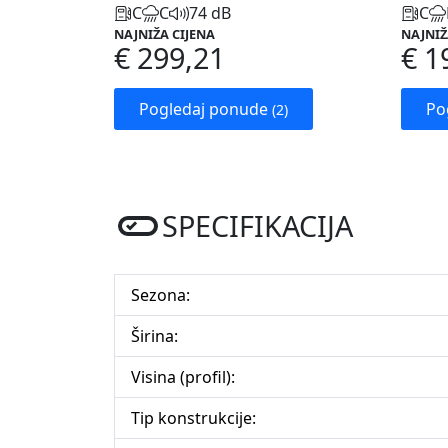
C
C
74 dB
C
NAJNIŽA CIJENA
NAJNIŽ
€ 299,21
€ 1
Pogledaj ponude
Po
(2)
SPECIFIKACIJA
Sezona:
Širina:
Visina (profil):
Tip konstrukcije: