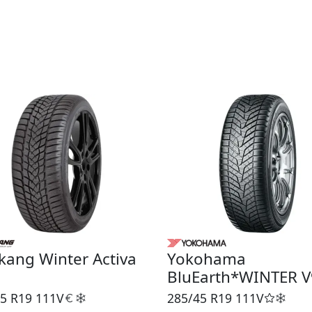
ang Winter Activa
Yokohama
BluEarth*WINTER 
5 R19
111V
285/45 R19
111V