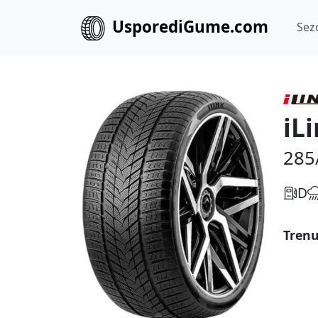
UsporediGume.com
Sez
iL
285
D
Trenu