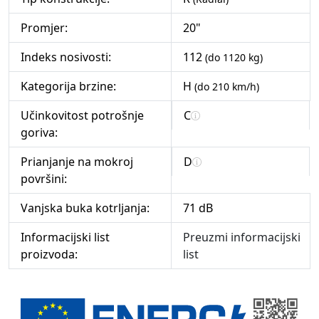
Promjer:
20"
Indeks nosivosti:
112
(do 1120 kg)
Kategorija brzine:
H
(do 210 km/h)
Učinkovitost potrošnje
C
goriva:
Prianjanje na mokroj
D
površini:
Vanjska buka kotrljanja:
71 dB
Informacijski list
Preuzmi informacijski
proizvoda:
list