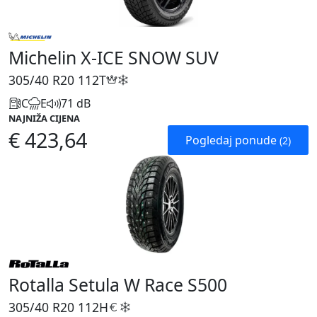
Michelin X-ICE SNOW SUV
305/40 R20
112T
C
E
71 dB
NAJNIŽA CIJENA
€ 423,64
Pogledaj ponude
(2)
Rotalla Setula W Race S500
305/40 R20
112H