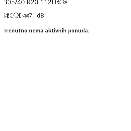
305/40 R20
112H
C
D
71 dB
Trenutno nema aktivnih ponuda.