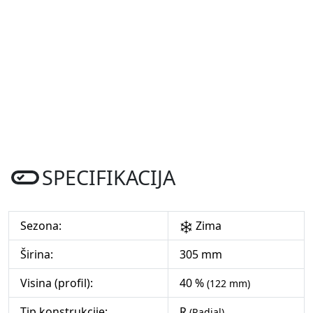
SPECIFIKACIJA
Sezona:
Zima
Širina:
305 mm
Visina (profil):
40 %
(122 mm)
Tip konstrukcije:
R
(Radial)