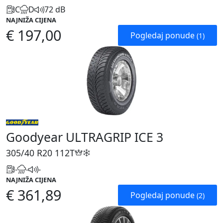
C
D
72 dB
NAJNIŽA CIJENA
€ 197,00
Pogledaj ponude
(1)
Goodyear ULTRAGRIP ICE 3
305/40 R20
112T
-
-
-
NAJNIŽA CIJENA
€ 361,89
Pogledaj ponude
(2)