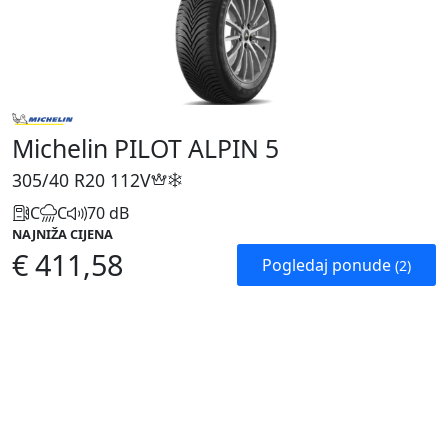
Michelin PILOT ALPIN 5
305/40 R20
112V
C
C
70 dB
NAJNIŽA CIJENA
€ 411,58
Pogledaj ponude
(2)