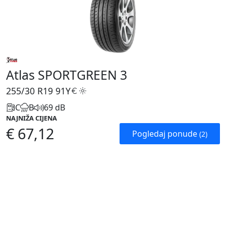
Atlas SPORTGREEN 3
255/30 R19
91Y
C
B
69 dB
NAJNIŽA CIJENA
€ 67,12
Pogledaj ponude
(2)