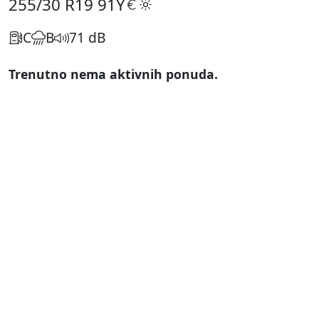
255/30 R19
91Y
C
B
71 dB
Trenutno nema aktivnih ponuda.