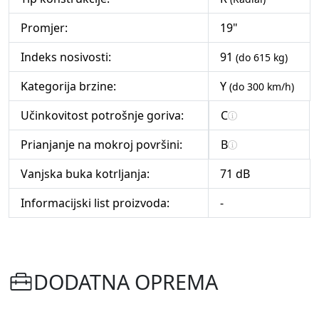
Promjer:
19"
Indeks nosivosti:
91
(do 615 kg)
Kategorija brzine:
Y
(do 300 km/h)
Učinkovitost potrošnje goriva:
C
Prianjanje na mokroj površini:
B
Vanjska buka kotrljanja:
71 dB
Informacijski list proizvoda:
-
DODATNA OPREMA