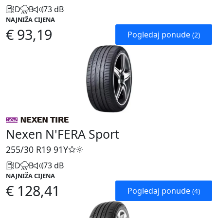
D
B
73 dB
NAJNIŽA CIJENA
€ 93,19
Pogledaj ponude
(2)
Nexen N'FERA Sport
255/30 R19
91Y
D
B
73 dB
NAJNIŽA CIJENA
€ 128,41
Pogledaj ponude
(4)