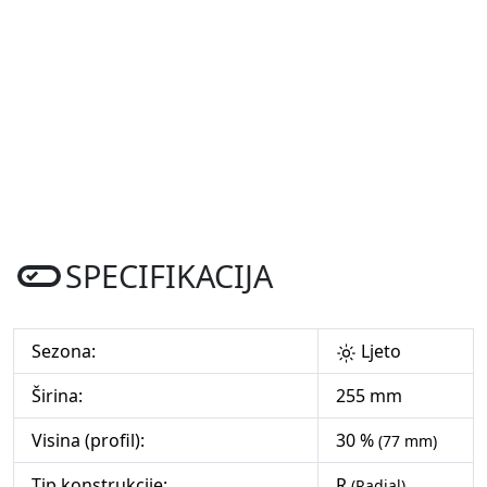
SPECIFIKACIJA
Sezona:
Ljeto
Širina:
255 mm
Visina (profil):
30 %
(77 mm)
Tip konstrukcije:
R
(Radial)