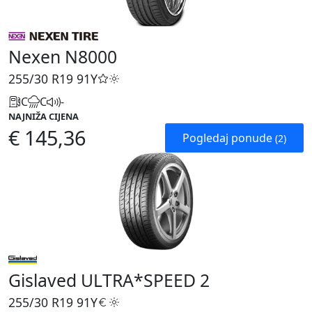
Nexen N8000
255/30 R19
91Y
C
C
-
NAJNIŽA CIJENA
€ 145,36
Pogledaj ponude
(2)
Gislaved ULTRA*SPEED 2
255/30 R19
91Y