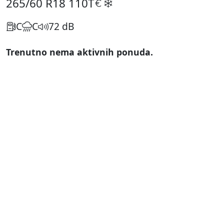
265/60 R18
110T
C
C
72 dB
Trenutno nema aktivnih ponuda.