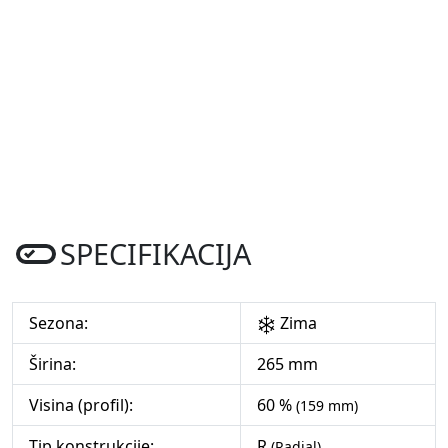
SPECIFIKACIJA
Sezona:
Zima
Širina:
265 mm
Visina (profil):
60 %
(159 mm)
Tip konstrukcije:
R
(Radial)