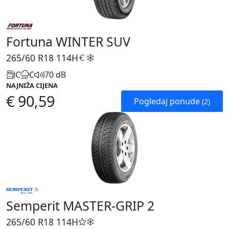
Fortuna WINTER SUV
265/60 R18
114H
C
C
70 dB
NAJNIŽA CIJENA
€ 90,59
Pogledaj ponude
(2)
Semperit MASTER-GRIP 2
265/60 R18
114H