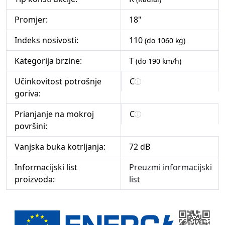
Promjer:
18"
Indeks nosivosti:
110
(do 1060 kg)
Kategorija brzine:
T
(do 190 km/h)
Učinkovitost potrošnje
C
goriva:
Prianjanje na mokroj
C
površini:
Vanjska buka kotrljanja:
72 dB
Informacijski list
Preuzmi informacijski
proizvoda:
list