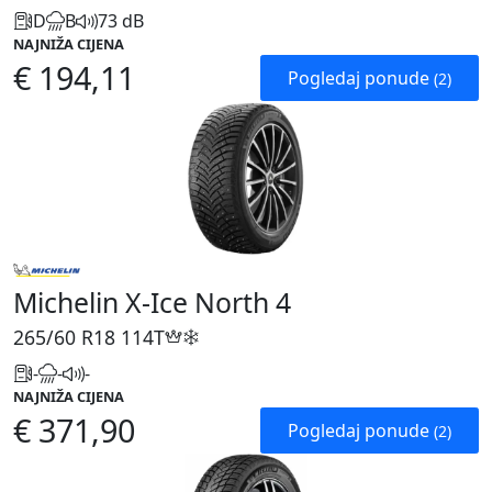
D
B
73 dB
NAJNIŽA CIJENA
€ 194,11
Pogledaj ponude
(2)
Michelin X-Ice North 4
265/60 R18
114T
-
-
-
NAJNIŽA CIJENA
€ 371,90
Pogledaj ponude
(2)