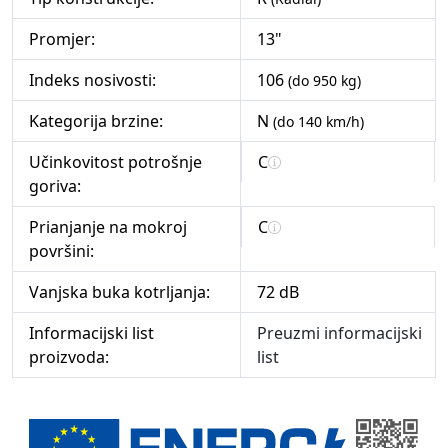
Promjer:
13"
Indeks nosivosti:
106
(do 950 kg)
Kategorija brzine:
N
(do 140 km/h)
Učinkovitost potrošnje
C
goriva:
Prianjanje na mokroj
C
površini:
Vanjska buka kotrljanja:
72 dB
Informacijski list
Preuzmi informacijski
proizvoda:
list