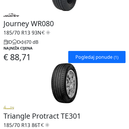
Journey WR080
185/70 R13
93N
D
D
70 dB
NAJNIŽA CIJENA
€ 88,71
Pogledaj ponude
(1)
Triangle Protract TE301
185/70 R13
86T