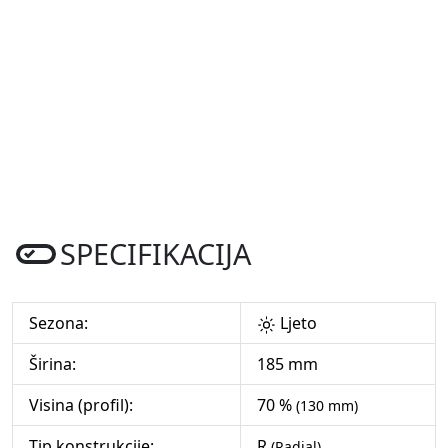
SPECIFIKACIJA
Sezona:
Ljeto
Širina:
185 mm
Visina (profil):
70 %
(130 mm)
Tip konstrukcije:
R
(Radial)