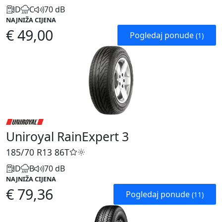
D
C
70 dB
NAJNIŽA CIJENA
€ 49,00
Pogledaj ponude
(1)
Uniroyal RainExpert 3
185/70 R13
86T
D
B
70 dB
NAJNIŽA CIJENA
€ 79,36
Pogledaj ponude
(11)