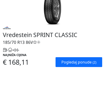
Vredestein SPRINT CLASSIC
185/70 R13
86V
-
-
-
NAJNIŽA CIJENA
€ 168,11
Pogledaj ponude
(2)