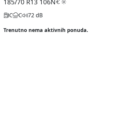
185/70 R13
106N
C
C
72 dB
Trenutno nema aktivnih ponuda.