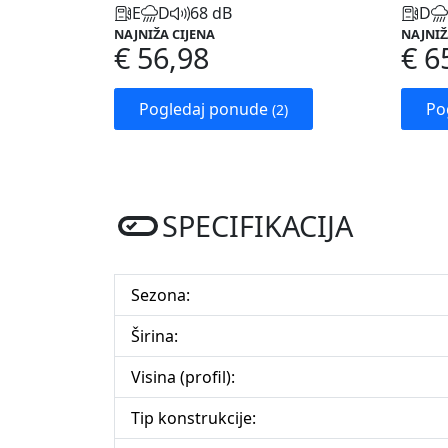
E
D
68 dB
D
NAJNIŽA CIJENA
NAJNIŽ
€ 56,98
€ 6
Pogledaj ponude
Po
(2)
SPECIFIKACIJA
Sezona:
Širina:
Visina (profil):
Tip konstrukcije: