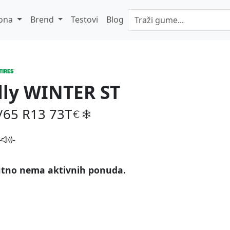
ona
Brend
Testovi
Blog
lly WINTER ST
/65 R13
73T
-
-
tno nema aktivnih ponuda.