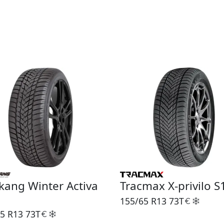
ang Winter Activa
Tracmax X-privilo S
155/65 R13
73T
5 R13
73T