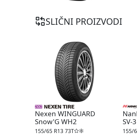
SLIČNI PROIZVODI
Nexen WINGUARD
Nank
Snow'G WH2
SV-3
155/65 R13
73T
155/6