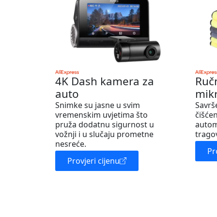
4K Dash kamera za
Ruč
auto
mik
Snimke su jasne u svim
Savrš
vremenskim uvjetima što
čišćen
pruža dodatnu sigurnost u
autom
vožnji i u slučaju prometne
trago
nesreće.
Pr
Provjeri cijenu