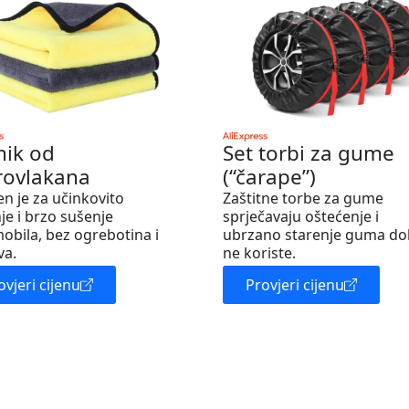
nik od
Set torbi za gume
rovlakana
(“čarape”)
en je za učinkovito
Zaštitne torbe za gume
je i brzo sušenje
sprječavaju oštećenje i
obila, bez ogrebotina i
ubrzano starenje guma do
va.
ne koriste.
ovjeri cijenu
Provjeri cijenu