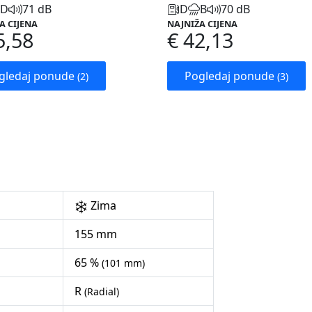
D
71 dB
D
B
70 dB
A CIJENA
NAJNIŽA CIJENA
5,58
€ 42,13
gledaj ponude
Pogledaj ponude
(2)
(3)
Zima
155 mm
65 %
(101 mm)
R
(Radial)