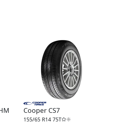
5HM
Cooper CS7
155/65 R14
75T