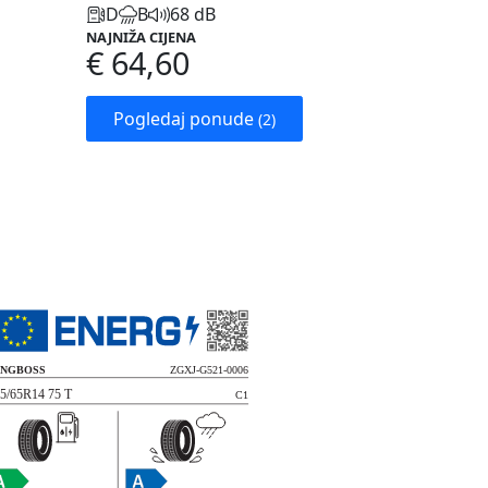
D
B
68 dB
NAJNIŽA CIJENA
€ 64,60
Pogledaj ponude
(2)