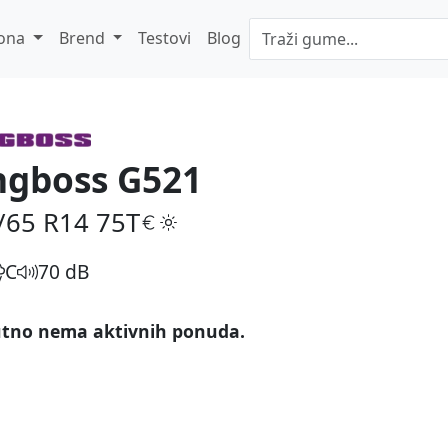
ona
Brend
Testovi
Blog
ngboss G521
/65 R14
75T
C
70 dB
tno nema aktivnih ponuda.