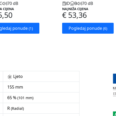
C
70 dB
D
B
70 dB
A CIJENA
NAJNIŽA CIJENA
5,50
€ 53,36
gledaj ponude
Pogledaj ponude
(1)
(6)
Ljeto
155 mm
65 %
(101 mm)
R
(Radial)