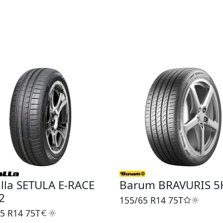
lla SETULA E-RACE
Barum BRAVURIS 
2
155/65 R14
75T
5 R14
75T