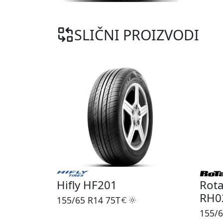
SLIČNI PROIZVODI
Hifly HF201
Rota
RH0
155/65 R14
75T
155/6