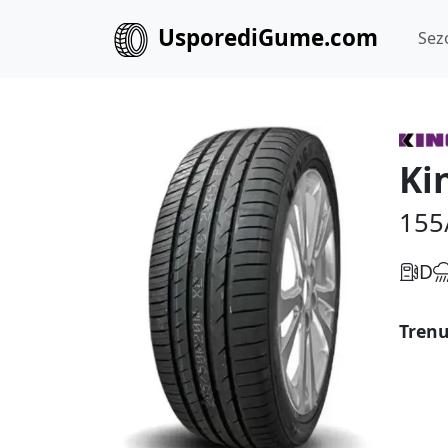
UsporediGume.com
Sez
Ki
155
D
Trenu