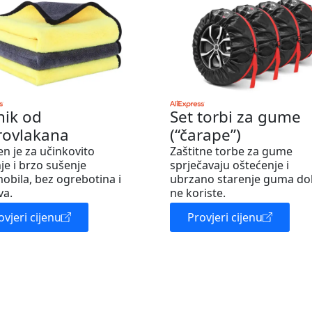
nik od
Set torbi za gume
rovlakana
(“čarape”)
en je za učinkovito
Zaštitne torbe za gume
je i brzo sušenje
sprječavaju oštećenje i
obila, bez ogrebotina i
ubrzano starenje guma do
va.
ne koriste.
ovjeri cijenu
Provjeri cijenu