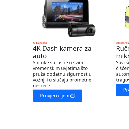
4K Dash kamera za
Ruč
auto
mik
Snimke su jasne u svim
Savrš
vremenskim uvjetima što
čišćen
pruža dodatnu sigurnost u
autom
vožnji i u slučaju prometne
trago
nesreće.
Pr
Provjeri cijenu