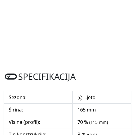
SPECIFIKACIJA
Sezona:
Ljeto
Širina:
165 mm
Visina (profil):
70 %
(115 mm)
Tip konstrukcije:
R
(Radial)