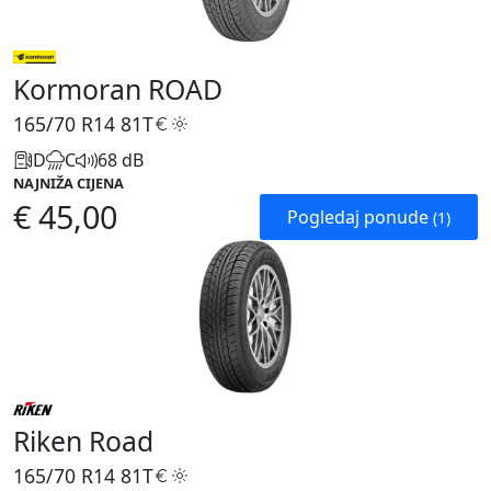
Kormoran ROAD
165/70 R14
81T
D
C
68 dB
NAJNIŽA CIJENA
€ 45,00
Pogledaj ponude
(1)
Riken Road
165/70 R14
81T