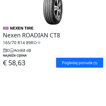
Nexen ROADIAN CT8
165/70 R14
89R
D
A
68 dB
NAJNIŽA CIJENA
€ 58,63
Pogledaj ponude
(5)