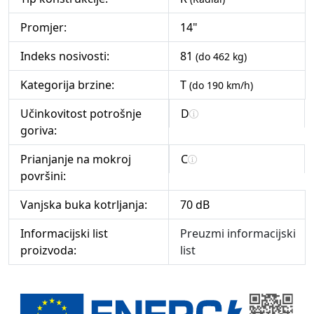
Promjer:
14"
Indeks nosivosti:
81
(do 462 kg)
Kategorija brzine:
T
(do 190 km/h)
Učinkovitost potrošnje
D
goriva:
Prianjanje na mokroj
C
površini:
Vanjska buka kotrljanja:
70 dB
Informacijski list
Preuzmi informacijski
proizvoda:
list