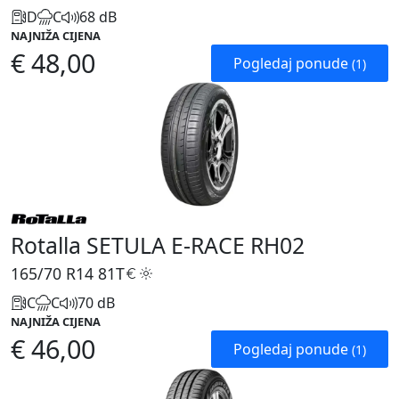
D
C
68 dB
NAJNIŽA CIJENA
€ 48,00
Pogledaj ponude
(1)
Rotalla SETULA E-RACE RH02
165/70 R14
81T
C
C
70 dB
NAJNIŽA CIJENA
€ 46,00
Pogledaj ponude
(1)