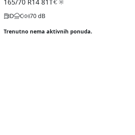
165/70 R14
81T
D
C
70 dB
Trenutno nema aktivnih ponuda.