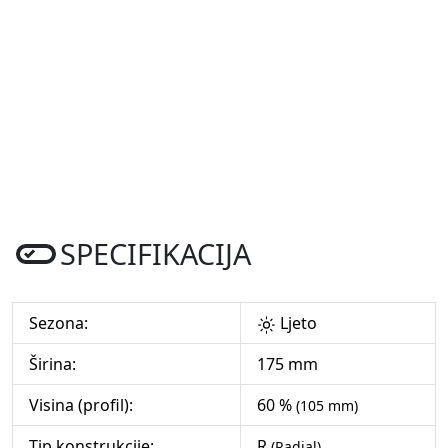
SPECIFIKACIJA
Sezona:
Ljeto
Širina:
175 mm
Visina (profil):
60 %
(105 mm)
Tip konstrukcije:
R
(Radial)