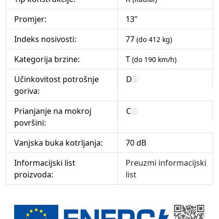
Promjer:
13"
Indeks nosivosti:
77
(do 412 kg)
Kategorija brzine:
T
(do 190 km/h)
Učinkovitost potrošnje
D
goriva:
Prianjanje na mokroj
C
površini:
Vanjska buka kotrljanja:
70 dB
Informacijski list
Preuzmi informacijski
proizvoda:
list