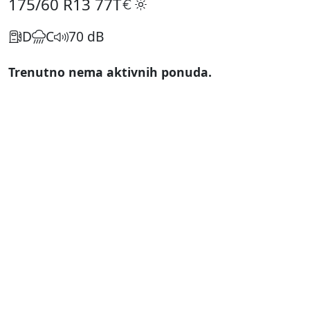
175/60 R13
77T
D
C
70 dB
Trenutno nema aktivnih ponuda.