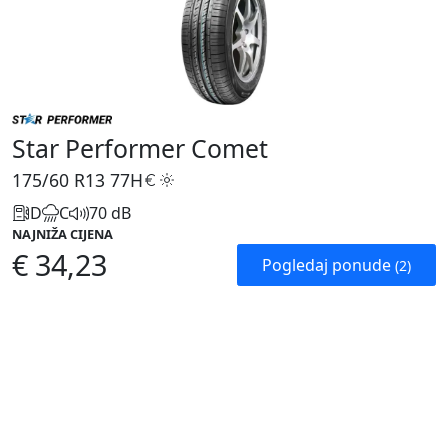
Star Performer Comet
175/60 R13
77H
D
C
70 dB
NAJNIŽA CIJENA
€ 34,23
Pogledaj ponude
(2)