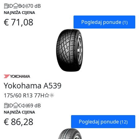
D
B
70 dB
NAJNIŽA CIJENA
€ 71,08
Pogledaj ponude
(1)
Yokohama A539
175/60 R13
77H
D
C
69 dB
NAJNIŽA CIJENA
€ 86,28
Pogledaj ponude
(12)