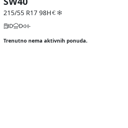
SW40
215/55 R17
98H
D
D
-
Trenutno nema aktivnih ponuda.