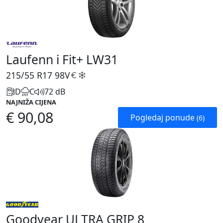
Laufenn i Fit+ LW31
215/55 R17
98V
D
C
72 dB
NAJNIŽA CIJENA
€ 90,08
Pogledaj ponude
(6)
Goodyear ULTRA GRIP 8