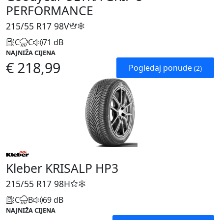
PERFORMANCE
215/55 R17
98V
C
C
71 dB
NAJNIŽA CIJENA
€ 218,99
Pogledaj ponude
(2)
Kleber KRISALP HP3
215/55 R17
98H
C
B
69 dB
NAJNIŽA CIJENA