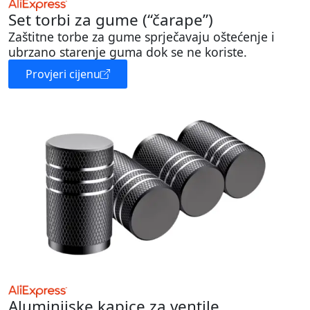
Set torbi za gume (“čarape”)
Zaštitne torbe za gume sprječavaju oštećenje i
ubrzano starenje guma dok se ne koriste.
Provjeri cijenu
Aluminijske kapice za ventile