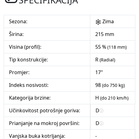
Sezona:
Zima
Širina:
215 mm
Visina (profil):
55 %
(118 mm)
Tip konstrukcije:
R
(Radial)
Promjer:
17"
Indeks nosivosti:
98
(do 750 kg)
Kategorija brzine:
H
(do 210 km/h)
Učinkovitost potrošnje goriva:
D
Prianjanje na mokroj površini:
D
Vanjska buka kotrljanja:
-