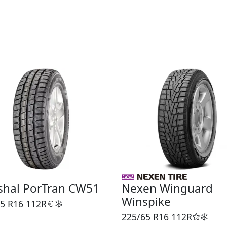
shal PorTran CW51
Nexen Winguard
Winspike
5 R16
112R
225/65 R16
112R