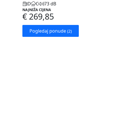
D
C
73 dB
NAJNIŽA CIJENA
€ 269,85
Pogledaj ponude
(2)