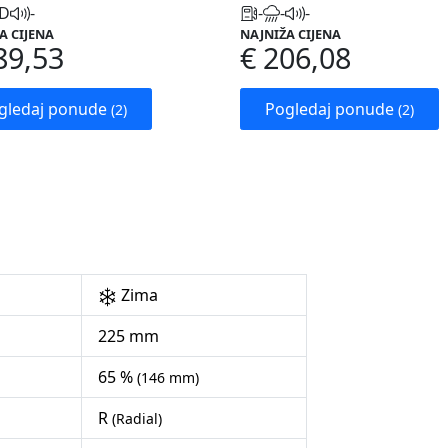
D
-
-
-
-
A CIJENA
NAJNIŽA CIJENA
89,53
€ 206,08
gledaj ponude
Pogledaj ponude
(2)
(2)
Zima
225 mm
65 %
(146 mm)
R
(Radial)