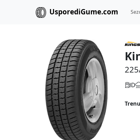
UsporediGume.com
Sez
Ki
225
D
Trenu