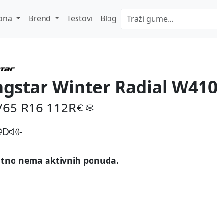
ona
Brend
Testovi
Blog
ngstar Winter Radial W41
/65 R16
112R
D
-
tno nema aktivnih ponuda.