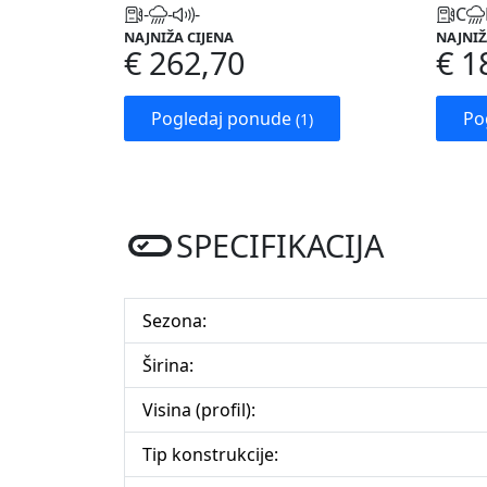
-
-
-
C
NAJNIŽA CIJENA
NAJNIŽ
€ 262,70
€ 1
Pogledaj ponude
Po
(1)
SPECIFIKACIJA
Sezona:
Širina:
Visina (profil):
Tip konstrukcije: