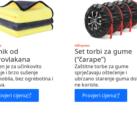
nik od
Set torbi za gume
rovlakana
(“čarape”)
en je za učinkovito
Zaštitne torbe za gume
je i brzo sušenje
sprječavaju oštećenje i
obila, bez ogrebotina i
ubrzano starenje guma do
va.
ne koriste.
ovjeri cijenu
Provjeri cijenu