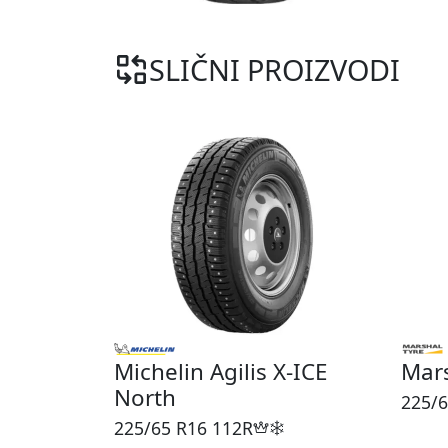
SLIČNI PROIZVODI
Michelin Agilis X-ICE
Mar
North
225/6
225/65 R16
112R