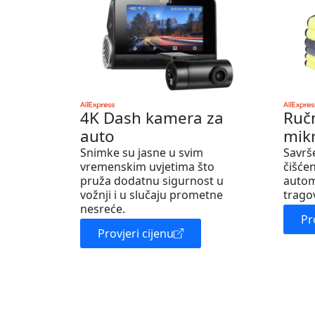
4K Dash kamera za
Ruč
auto
mik
Snimke su jasne u svim
Savrš
vremenskim uvjetima što
čišćen
pruža dodatnu sigurnost u
autom
vožnji i u slučaju prometne
trago
nesreće.
Pr
Provjeri cijenu