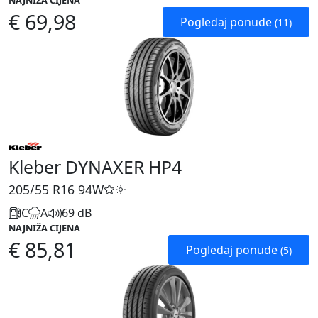
NAJNIŽA CIJENA
€ 69,98
Pogledaj ponude
(11)
Kleber DYNAXER HP4
205/55 R16
94W
C
A
69 dB
NAJNIŽA CIJENA
€ 85,81
Pogledaj ponude
(5)