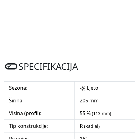
SPECIFIKACIJA
Sezona:
Ljeto
Širina:
205 mm
Visina (profil):
55 %
(113 mm)
Tip konstrukcije:
R
(Radial)
Promjer:
16"