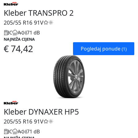
Kleber TRANSPRO 2
205/55 R16
91V
C
A
71 dB
NAJNIŽA CIJENA
€ 74,42
Pogledaj ponude
(1)
Kleber DYNAXER HP5
205/55 R16
91V
C
A
71 dB