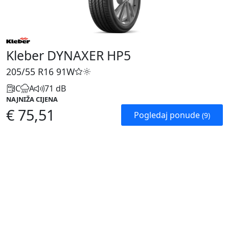
Kleber DYNAXER HP5
205/55 R16
91W
C
A
71 dB
NAJNIŽA CIJENA
€ 75,51
Pogledaj ponude
(9)