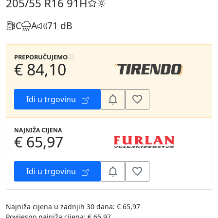
205/55 R16
91H
C
A
71 dB
PREPORUČUJEMO
€ 84,10
Idi u trgovinu
NAJNIŽA CIJENA
€ 65,97
Idi u trgovinu
Najniža cijena u zadnjih 30 dana: € 65,97
Povijesno najniža cijena: € 65,97