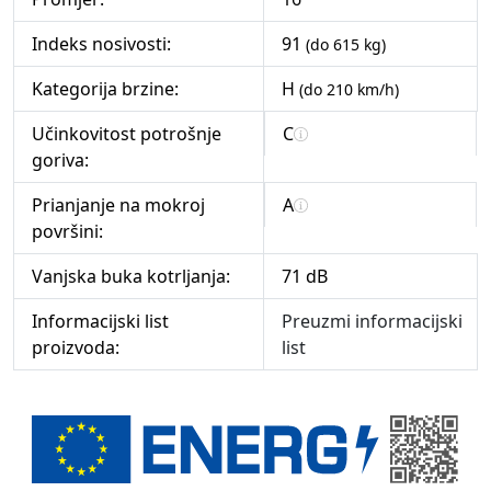
Indeks nosivosti:
91
(do 615 kg)
Kategorija brzine:
H
(do 210 km/h)
Učinkovitost potrošnje
C
goriva:
Prianjanje na mokroj
A
površini:
Vanjska buka kotrljanja:
71 dB
Informacijski list
Preuzmi informacijski
proizvoda:
list