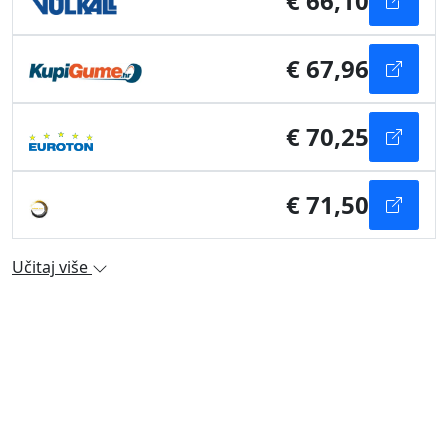
€ 66,10
€ 67,96
€ 70,25
€ 71,50
Učitaj više