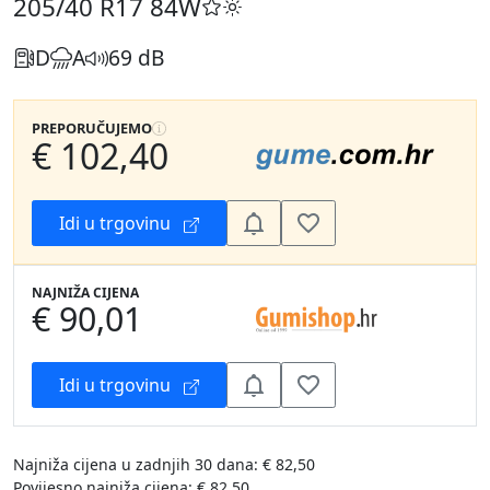
205/40 R17
84W
D
A
69 dB
PREPORUČUJEMO
€ 102,40
Idi u trgovinu
NAJNIŽA CIJENA
€ 90,01
Idi u trgovinu
Najniža cijena u zadnjih 30 dana: € 82,50
Povijesno najniža cijena: € 82,50