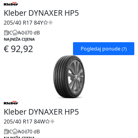
Kleber DYNAXER HP5
205/40 R17
84Y
C
A
70 dB
NAJNIŽA CIJENA
€ 92,92
Pogledaj ponude
(7)
Kleber DYNAXER HP5
205/40 R17
84W
C
A
70 dB