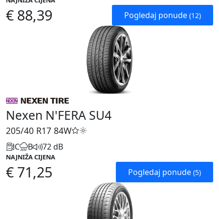
NAJNIŽA CIJENA
€ 88,39
Pogledaj ponude
(12)
Nexen N'FERA SU4
205/40 R17
84W
C
B
72 dB
NAJNIŽA CIJENA
€ 71,25
Pogledaj ponude
(5)