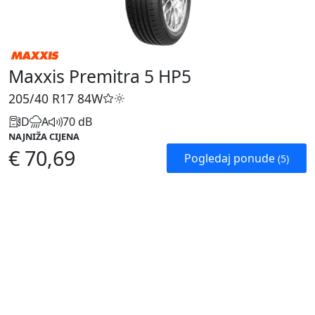
Maxxis Premitra 5 HP5
205/40 R17
84W
D
A
70 dB
NAJNIŽA CIJENA
€ 70,69
Pogledaj ponude
(5)