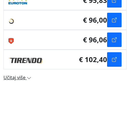
€ 95,83
€ 96,00
€ 96,06
€ 102,40
Učitaj više