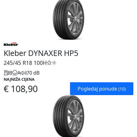
Kleber DYNAXER HP5
245/45 R18
100H
B
A
70 dB
NAJNIŽA CIJENA
€ 108,90
Pogledaj ponude
(10)