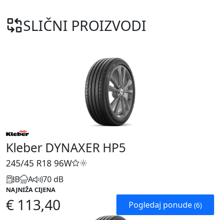
SLIČNI PROIZVODI
Kleber DYNAXER HP5
245/45 R18
96W
B
A
70 dB
NAJNIŽA CIJENA
€ 113,40
Pogledaj ponude
(6)