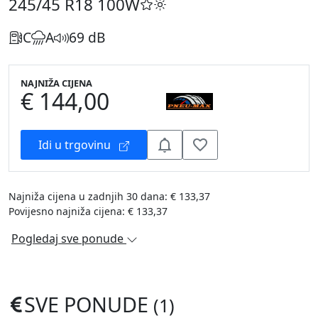
245/45 R18
100W
C
A
69 dB
NAJNIŽA CIJENA
€ 144,00
Idi u trgovinu
Najniža cijena u zadnjih 30 dana: € 133,37
Povijesno najniža cijena: € 133,37
Pogledaj sve ponude
SVE PONUDE
(1)