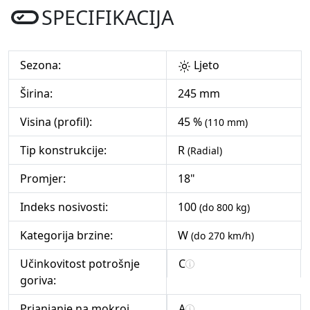
SPECIFIKACIJA
Sezona:
Ljeto
Širina:
245 mm
Visina (profil):
45 %
(110 mm)
Tip konstrukcije:
R
(Radial)
Promjer:
18"
Indeks nosivosti:
100
(do 800 kg)
Kategorija brzine:
W
(do 270 km/h)
Učinkovitost potrošnje
C
goriva:
Prianjanje na mokroj
A