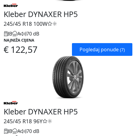
Kleber DYNAXER HP5
245/45 R18
100W
B
A
70 dB
NAJNIŽA CIJENA
€ 122,57
Pogledaj ponude
(7)
Kleber DYNAXER HP5
245/45 R18
96Y
B
A
70 dB