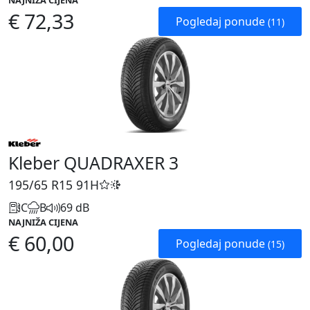
NAJNIŽA CIJENA
€ 72,33
Pogledaj ponude
(11)
Kleber QUADRAXER 3
195/65 R15
91H
C
B
69 dB
NAJNIŽA CIJENA
€ 60,00
Pogledaj ponude
(15)