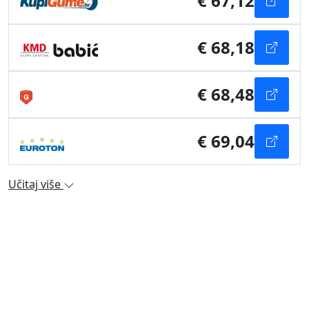
€ 67,12
€ 68,18
€ 68,48
€ 69,04
Učitaj više