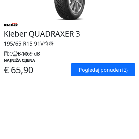
Kleber QUADRAXER 3
195/65 R15
91V
C
B
69 dB
NAJNIŽA CIJENA
€ 65,90
Pogledaj ponude
(12)