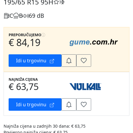
195/65 R15
95H
C
B
69 dB
PREPORUČUJEMO
€ 84,19
Idi u trgovinu
NAJNIŽA CIJENA
€ 63,75
Idi u trgovinu
Najniža cijena u zadnjih 30 dana: € 63,75
Povijesno najniža cijena: € 63,75