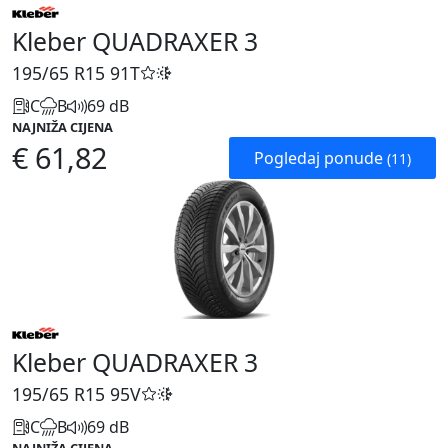
Kleber QUADRAXER 3
195/65 R15
91T
C
B
69 dB
NAJNIŽA CIJENA
€ 61,82
Pogledaj ponude
(11)
Kleber QUADRAXER 3
195/65 R15
95V
C
B
69 dB