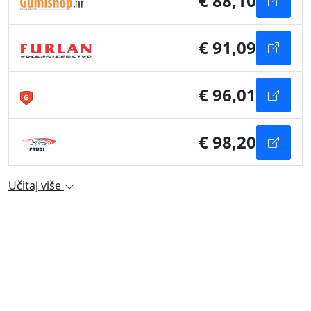
€ 88,10
€ 91,09
€ 96,01
€ 98,20
Učitaj više