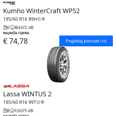
Kumho WinterCraft WP52
195/60 R16
89H
C
B
72 dB
NAJNIŽA CIJENA
€ 74,78
Pogledaj ponude
(10)
Lassa WINTUS 2
195/60 R16
99T
E
C
75 dB