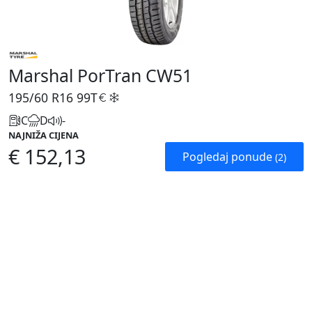
Marshal PorTran CW51
195/60 R16
99T
C
D
-
NAJNIŽA CIJENA
€ 152,13
Pogledaj ponude
(2)