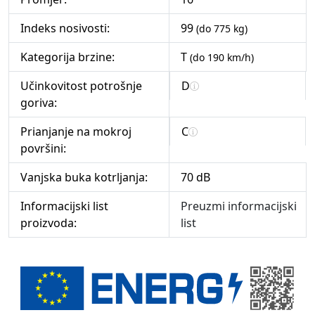
Indeks nosivosti:
99
(do 775 kg)
Kategorija brzine:
T
(do 190 km/h)
Učinkovitost potrošnje
D
goriva:
Prianjanje na mokroj
C
površini:
Vanjska buka kotrljanja:
70 dB
Informacijski list
Preuzmi informacijski
proizvoda:
list