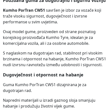
Pouzdana guma za dugotrajnu i sigurnu vožnju
Kumho PorTran CW51
savršen je izbor za vozače koji
traže visoku sigurnost, dugovječnost i izvrsne
performanse u svim uvjetima.
Ovaj model gume, proizveden od strane poznatog
korejskog proizvođača Kumho Tyre, idealan je za
komercijalna vozila, ali i za osobne automobile.
S naglaskom na dugotrajan rad, stabilnost pri visokim
brzinama i otpornost na habanje, Kumho PorTran CW51
nudi izvrsnu ravnotežu između udobnosti i sigurnosti.
Dugovječnost i otpornost na habanje
Guma Kumho PorTran CW51 dizajnirana je za
dugotrajan rad.
Napredni materijali u izradi gaznog sloja smanjuju
habanje i produžuju životni vijek gume.