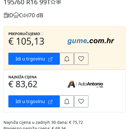
195/60 R16
99T
D
C
70 dB
PREPORUČUJEMO
€ 105,13
Idi u trgovinu
NAJNIŽA CIJENA
€ 83,62
Idi u trgovinu
Najniža cijena u zadnjih 30 dana: € 75,72
Povijesno najniža cijena: € 69,34