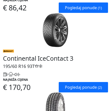
NAJNIŽA CIJENA
€ 86,42
Pogledaj ponude
(1)
Continental IceContact 3
195/60 R16
93T
-
-
-
NAJNIŽA CIJENA
€ 170,70
Pogledaj ponude
(2)