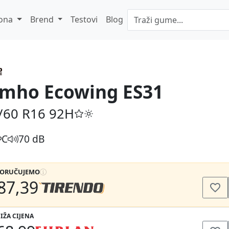
ona
Brend
Testovi
Blog
mho Ecowing ES31
/60 R16
92H
C
70 dB
PORUČUJEMO
87,39
IŽA CIJENA