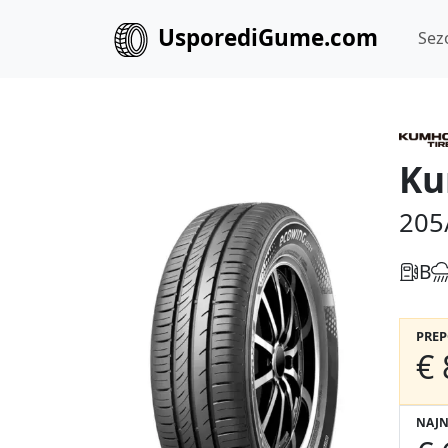
UsporediGume.com
Sez
Ku
205
B
PRE
€ 
NAJN