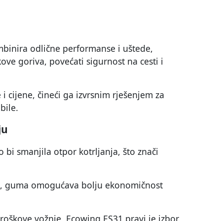
binira odlične performanse i uštede,
kove goriva, povećati sigurnost na cesti i
i cijene, čineći ga izvrsnim rješenjem za
bile.
ju
bi smanjila otpor kotrljanja, što znači
e, guma omogućava bolju ekonomičnost
 troškove vožnje, Ecowing ES31 pravi je izbor.