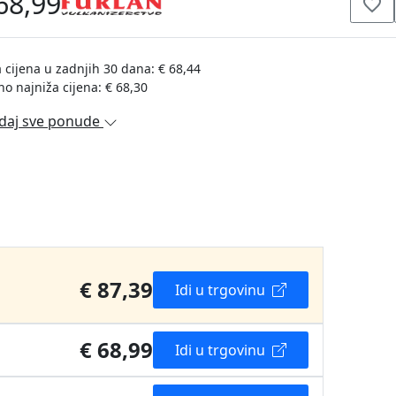
68,99
 cijena u zadnjih 30 dana: € 68,44
no najniža cijena: € 68,30
daj sve ponude
€ 87,39
Idi u trgovinu
€ 68,99
Idi u trgovinu