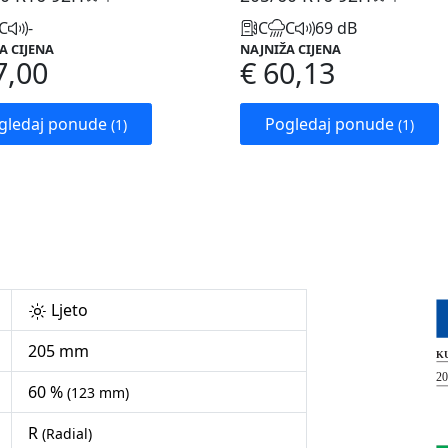
C
-
C
C
69 dB
A CIJENA
NAJNIŽA CIJENA
7,00
€ 60,13
gledaj ponude
Pogledaj ponude
(1)
(1)
Ljeto
205 mm
60 %
(123 mm)
R
(Radial)