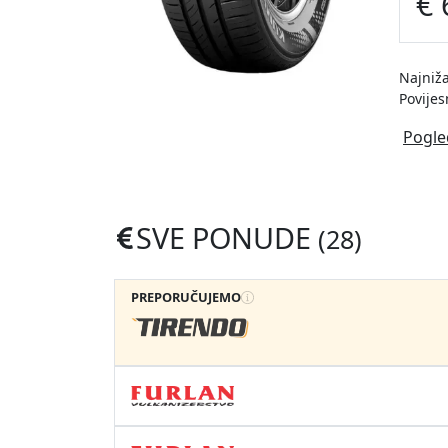
€ 
Najniža
Povijes
Pogle
SVE PONUDE
(28)
PREPORUČUJEMO