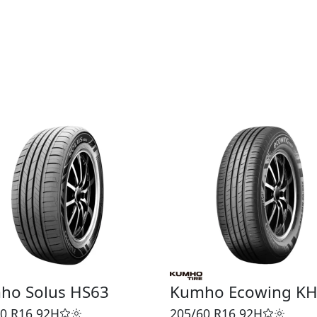
ho Solus HS63
Kumho Ecowing K
0 R16
92H
205/60 R16
92H