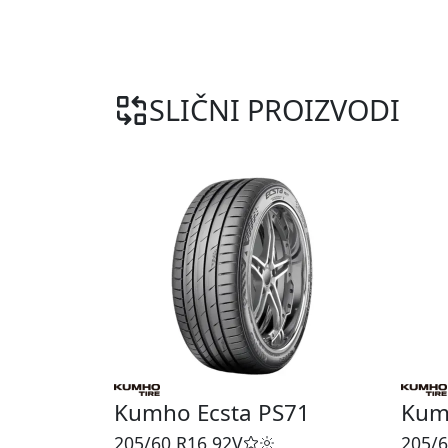
SLIČNI PROIZVODI
Kumho Ecsta PS71
Kum
205/60 R16
92V
205/6