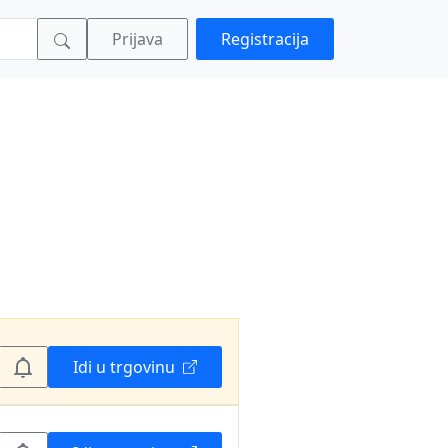
Prijava
Registracija
Idi u trgovinu