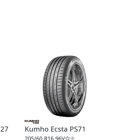
H27
Kumho Ecsta PS71
205/60 R16
96V