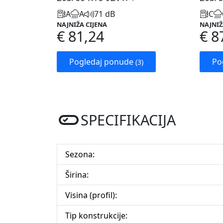
A
A
71 dB
C
NAJNIŽA CIJENA
NAJNIŽ
€ 81,24
€ 8
Pogledaj ponude
Po
(3)
SPECIFIKACIJA
Sezona:
Širina:
Visina (profil):
Tip konstrukcije: