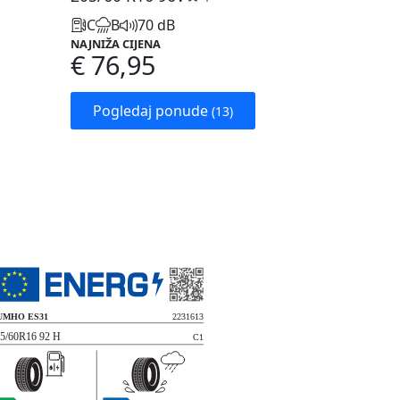
C
B
70 dB
NAJNIŽA CIJENA
€ 76,95
Pogledaj ponude
(13)