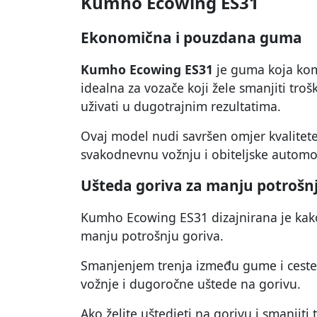
Kumho Ecowing ES31
Ekonomična i pouzdana guma
Kumho Ecowing ES31
je guma koja kom
idealna za vozače koji žele smanjiti troš
uživati u dugotrajnim rezultatima.
Ovaj model nudi savršen omjer kvalitete 
svakodnevnu vožnju i obiteljske automo
Ušteda goriva za manju potrošn
Kumho Ecowing ES31 dizajnirana je kako 
manju potrošnju goriva.
Smanjenjem trenja između gume i cest
vožnje i dugoročne uštede na gorivu.
Ako želite uštedjeti na gorivu i smanjiti