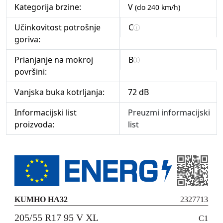
Kategorija brzine:
V
(do 240 km/h)
Učinkovitost potrošnje
C
goriva:
Prianjanje na mokroj
B
površini:
Vanjska buka kotrljanja:
72 dB
Informacijski list
Preuzmi informacijski
proizvoda:
list