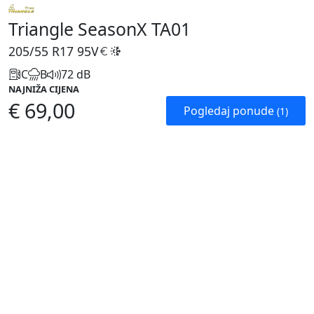
Triangle SeasonX TA01
205/55 R17
95V
C
B
72 dB
NAJNIŽA CIJENA
€ 69,00
Pogledaj ponude
(1)