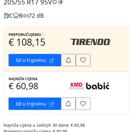
205/55 R17
95V
C
B
72 dB
PREPORUČUJEMO
€ 108,15
Idi u trgovinu
NAJNIŽA CIJENA
€ 60,98
Idi u trgovinu
Najniža cijena u zadnjih 30 dana: € 60,98
Povijesno najniža cijena: € 60,98