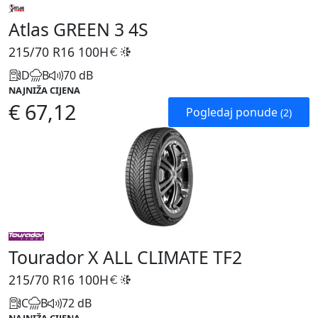
Atlas GREEN 3 4S
215/70 R16
100H
D
B
70 dB
NAJNIŽA CIJENA
€ 67,12
Pogledaj ponude
(2)
Tourador X ALL CLIMATE TF2
215/70 R16
100H
C
B
72 dB