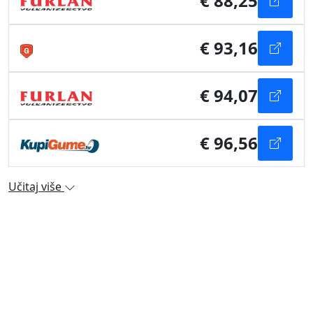
€ 88,25
€ 93,16
€ 94,07
€ 96,56
Učitaj više