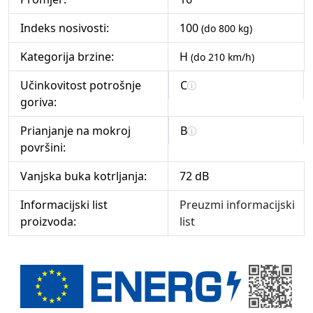
Indeks nosivosti:
100
(do 800 kg)
Kategorija brzine:
H
(do 210 km/h)
Učinkovitost potrošnje
C
goriva:
Prianjanje na mokroj
B
površini:
Vanjska buka kotrljanja:
72 dB
Informacijski list
Preuzmi informacijski
proizvoda:
list