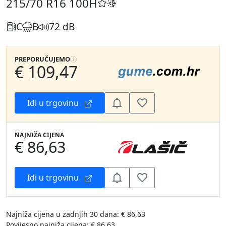
215/70 R16
100H
C
B
72 dB
PREPORUČUJEMO
€ 109,47
Idi u trgovinu
NAJNIŽA CIJENA
€ 86,63
Idi u trgovinu
Najniža cijena u zadnjih 30 dana: € 86,63
Povijesno najniža cijena: € 86,63