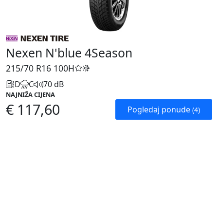
Nexen N'blue 4Season
215/70 R16
100H
D
C
70 dB
NAJNIŽA CIJENA
€ 117,60
Pogledaj ponude
(4)