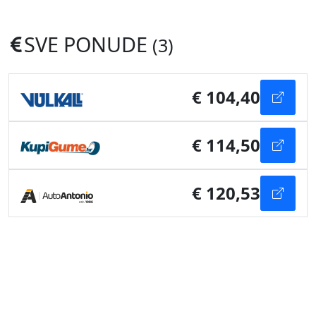
SVE PONUDE
(3)
€ 104,40
€ 114,50
€ 120,53