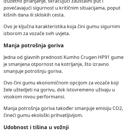
izuzetno prianjanje, skraćujući zaustavni put i
povećavajući sigurnost u kritičnim situacijama, poput
kišnih dana ili skliskih cesta.
Ovo je ključna karakteristika koja čini gumu sigurnim
izborom za vozače svih uvjeta.
Manja potrošnja goriva
Jedna od glavnih prednosti Kumho Crugen HP91 gume
je smanjena otpornost na kotrljanje, što izravno
smanjuje potrošnju goriva.
Ovo čini gumu ekonomičnom opcijom za vozače koji
žele uštedjeti na gorivu, dok istovremeno uživaju u
visokom nivou performansi.
Manja potrošnja goriva također smanjuje emisiju CO2,
čineći gumu ekološki prihvatljivijom.
Udobnost i tišina u vožnji