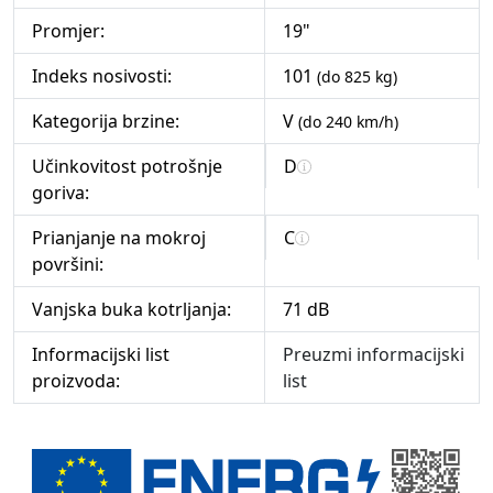
Promjer:
19"
Indeks nosivosti:
101
(do 825 kg)
Kategorija brzine:
V
(do 240 km/h)
Učinkovitost potrošnje
D
goriva:
Prianjanje na mokroj
C
površini:
Vanjska buka kotrljanja:
71 dB
Informacijski list
Preuzmi informacijski
proizvoda:
list