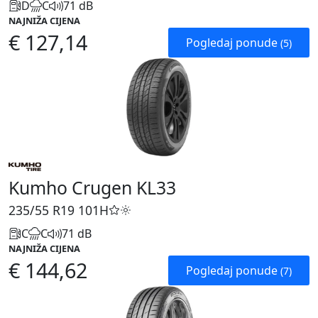
D
C
71 dB
NAJNIŽA CIJENA
€ 127,14
Pogledaj ponude
(5)
Kumho Crugen KL33
235/55 R19
101H
C
C
71 dB
NAJNIŽA CIJENA
€ 144,62
Pogledaj ponude
(7)