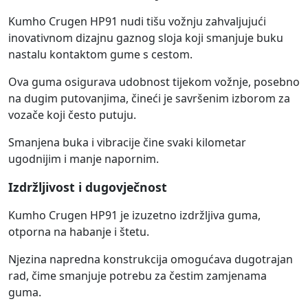
Kumho Crugen HP91 nudi tišu vožnju zahvaljujući
inovativnom dizajnu gaznog sloja koji smanjuje buku
nastalu kontaktom gume s cestom.
Ova guma osigurava udobnost tijekom vožnje, posebno
na dugim putovanjima, čineći je savršenim izborom za
vozače koji često putuju.
Smanjena buka i vibracije čine svaki kilometar
ugodnijim i manje napornim.
Izdržljivost i dugovječnost
Kumho Crugen HP91 je izuzetno izdržljiva guma,
otporna na habanje i štetu.
Njezina napredna konstrukcija omogućava dugotrajan
rad, čime smanjuje potrebu za čestim zamjenama
guma.