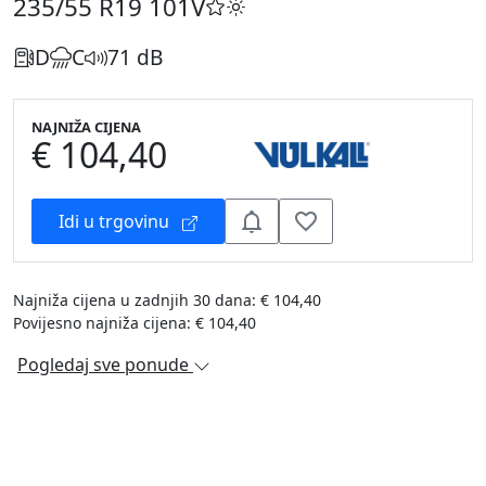
235/55 R19
101V
D
C
71 dB
NAJNIŽA CIJENA
€ 104,40
Idi u trgovinu
Najniža cijena u zadnjih 30 dana: € 104,40
Povijesno najniža cijena: € 104,40
Pogledaj sve ponude