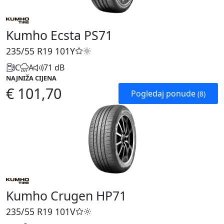
Kumho Ecsta PS71
235/55 R19
101Y
C
A
71 dB
NAJNIŽA CIJENA
€ 101,70
Pogledaj ponude
(8)
Kumho Crugen HP71
235/55 R19
101V