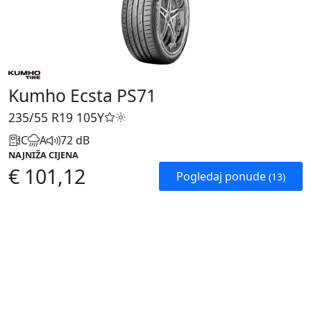
Kumho Ecsta PS71
235/55 R19
105Y
C
A
72 dB
NAJNIŽA CIJENA
€ 101,12
Pogledaj ponude
(13)