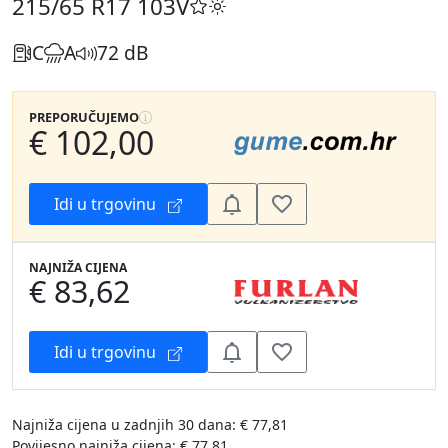
215/65 R17
103V
C
A
72 dB
PREPORUČUJEMO
€ 102,00
Idi u trgovinu
NAJNIŽA CIJENA
€ 83,62
Idi u trgovinu
Najniža cijena u zadnjih 30 dana: € 77,81
Povijesno najniža cijena: € 77,81