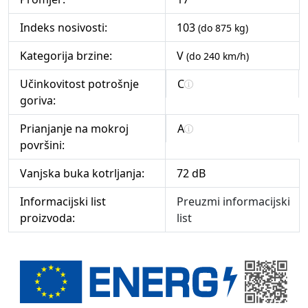
Indeks nosivosti:
103
(do 875 kg)
Kategorija brzine:
V
(do 240 km/h)
Učinkovitost potrošnje
C
goriva:
Prianjanje na mokroj
A
površini:
Vanjska buka kotrljanja:
72 dB
Informacijski list
Preuzmi informacijski
proizvoda:
list