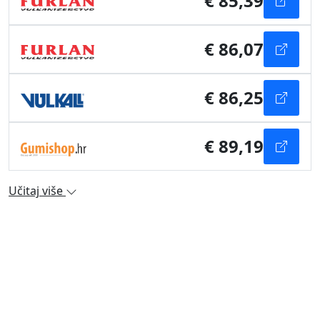
€ 85,39
€ 86,07
€ 86,25
€ 89,19
Učitaj više