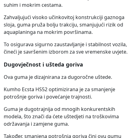
suhim i mokrim cestama.
Zahvaljujući visoko učinkovitoj konstrukciji gaznoga
sloja, guma pruža bolju trakciju, smanjujući rizik od
aquaplaninga na mokrim površinama.
To osigurava sigurno zaustavljanje i stabilnost vozila,
čineći je savršenim izborom za sve vremenske uvjete.
Dugovječnost i ušteda goriva
Ova guma je dizajnirana za dugoročne uštede.
Kumho Ecsta HS52 optimizirana je za smanjenje
potrošnje goriva i povećanje trajnosti.
Guma je dugotrajnija od mnogih konkurentskih
modela, što znači da ćete uštedjeti na troškovima
održavanja i zamjene guma.
Također, smanjena potrošnja goriva čini ovu gumu