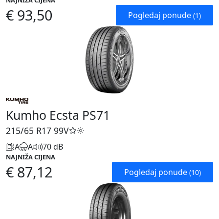
NAJNIŽA CIJENA
€ 93,50
Pogledaj ponude
(1)
Kumho Ecsta PS71
215/65 R17
99V
A
A
70 dB
NAJNIŽA CIJENA
€ 87,12
Pogledaj ponude
(10)