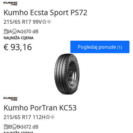
Kumho Ecsta Sport PS72
215/65 R17
99V
A
A
70 dB
NAJNIŽA CIJENA
€ 93,16
Pogledaj ponude
(1)
Kumho PorTran KC53
215/65 R17
112H
B
B
72 dB