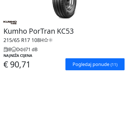
Kumho PorTran KC53
215/65 R17
108H
B
D
71 dB
NAJNIŽA CIJENA
€ 90,71
Pogledaj ponude
(11)