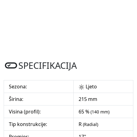
SPECIFIKACIJA
Sezona:
Ljeto
Širina:
215 mm
Visina (profil):
65 %
(140 mm)
Tip konstrukcije:
R
(Radial)
Promjer:
17"