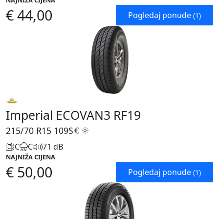
NAJNIŽA CIJENA
€ 44,00
Pogledaj ponude
(1)
Imperial ECOVAN3 RF19
215/70 R15
109S
C
C
71 dB
NAJNIŽA CIJENA
€ 50,00
Pogledaj ponude
(1)