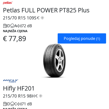
Petlas FULL POWER PT825 Plus
215/70 R15
109S
D
A
72 dB
NAJNIŽA CIJENA
€ 77,89
Pogledaj ponude
(1)
Hifly HF201
215/70 R15
98H
D
C
71 dB