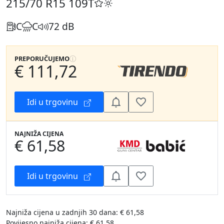
215/70 R15
109T
C
C
72 dB
PREPORUČUJEMO
€ 111,72
Idi u trgovinu
NAJNIŽA CIJENA
€ 61,58
Idi u trgovinu
Najniža cijena u zadnjih 30 dana: € 61,58
Povijesno najniža cijena: € 61,58