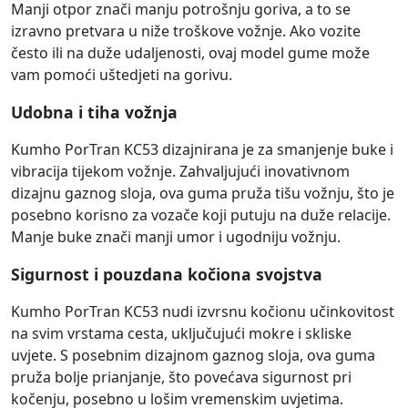
Manji otpor znači manju potrošnju goriva, a to se
izravno pretvara u niže troškove vožnje. Ako vozite
često ili na duže udaljenosti, ovaj model gume može
vam pomoći uštedjeti na gorivu.
Udobna i tiha vožnja
Kumho PorTran KC53 dizajnirana je za smanjenje buke i
vibracija tijekom vožnje. Zahvaljujući inovativnom
dizajnu gaznog sloja, ova guma pruža tišu vožnju, što je
posebno korisno za vozače koji putuju na duže relacije.
Manje buke znači manji umor i ugodniju vožnju.
Sigurnost i pouzdana kočiona svojstva
Kumho PorTran KC53 nudi izvrsnu kočionu učinkovitost
na svim vrstama cesta, uključujući mokre i skliske
uvjete. S posebnim dizajnom gaznog sloja, ova guma
pruža bolje prianjanje, što povećava sigurnost pri
kočenju, posebno u lošim vremenskim uvjetima.