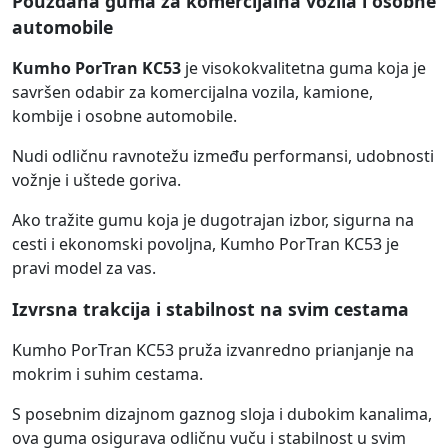
Pouzdana guma za komercijalna vozila i osobne
automobile
Kumho PorTran KC53
je visokokvalitetna guma koja je
savršen odabir za komercijalna vozila, kamione,
kombije i osobne automobile.
Nudi odličnu ravnotežu između performansi, udobnosti
vožnje i uštede goriva.
Ako tražite gumu koja je dugotrajan izbor, sigurna na
cesti i ekonomski povoljna, Kumho PorTran KC53 je
pravi model za vas.
Izvrsna trakcija i stabilnost na svim cestama
Kumho PorTran KC53 pruža izvanredno prianjanje na
mokrim i suhim cestama.
S posebnim dizajnom gaznog sloja i dubokim kanalima,
ova guma osigurava odličnu vuču i stabilnost u svim