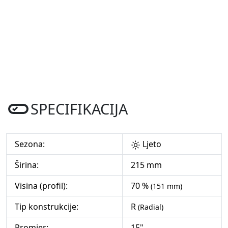
SPECIFIKACIJA
Sezona:
Ljeto
Širina:
215 mm
Visina (profil):
70 %
(151 mm)
Tip konstrukcije:
R
(Radial)
Promjer:
15"