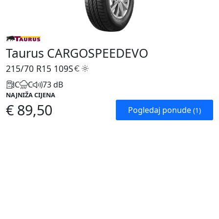
Taurus CARGOSPEEDEVO
215/70 R15
109S
C
C
73 dB
NAJNIŽA CIJENA
€ 89,50
Pogledaj ponude
(1)