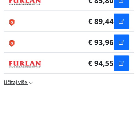
€ 85,80
€ 89,44
€ 93,96
€ 94,55
Učitaj više