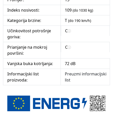
Indeks nosivosti:
109
(do 1030 kg)
Kategorija brzine:
T
(do 190 km/h)
Učinkovitost potrošnje
C
goriva:
Prianjanje na mokroj
C
površini:
Vanjska buka kotrljanja:
72 dB
Informacijski list
Preuzmi informacijski
proizvoda:
list