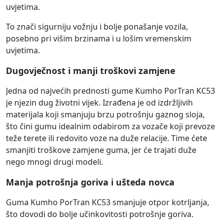
uvjetima.
To znači sigurniju vožnju i bolje ponašanje vozila,
posebno pri višim brzinama i u lošim vremenskim
uvjetima.
Dugovječnost i manji troškovi zamjene
Jedna od najvećih prednosti gume Kumho PorTran KC53
je njezin dug životni vijek. Izrađena je od izdržljivih
materijala koji smanjuju brzu potrošnju gaznog sloja,
što čini gumu idealnim odabirom za vozače koji prevoze
teže terete ili redovito voze na duže relacije. Time ćete
smanjiti troškove zamjene guma, jer će trajati duže
nego mnogi drugi modeli.
Manja potrošnja goriva i ušteda novca
Guma Kumho PorTran KC53 smanjuje otpor kotrljanja,
što dovodi do bolje učinkovitosti potrošnje goriva.