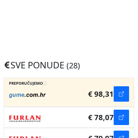
SVE PONUDE
(28)
PREPORUČUJEMO
€ 98,31
€ 78,07