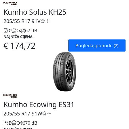
Kumho Solus KH25
205/55 R17
91V
C
C
67 dB
NAJNIŽA CIJENA
€ 174,72
Pogledaj ponude
(2)
Kumho Ecowing ES31
205/55 R17
91W
B
C
70 dB