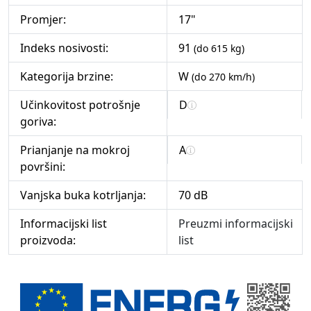
Promjer:
17"
Indeks nosivosti:
91
(do 615 kg)
Kategorija brzine:
W
(do 270 km/h)
Učinkovitost potrošnje
D
goriva:
Prianjanje na mokroj
A
površini:
Vanjska buka kotrljanja:
70 dB
Informacijski list
Preuzmi informacijski
proizvoda:
list