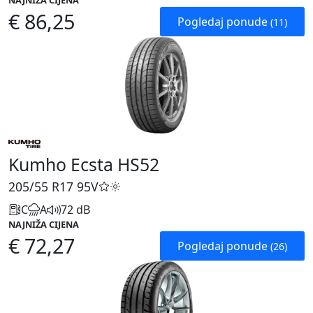
NAJNIŽA CIJENA
€ 86,25
Pogledaj ponude
(11)
Kumho Ecsta HS52
205/55 R17
95V
C
A
72 dB
NAJNIŽA CIJENA
€ 72,27
Pogledaj ponude
(26)