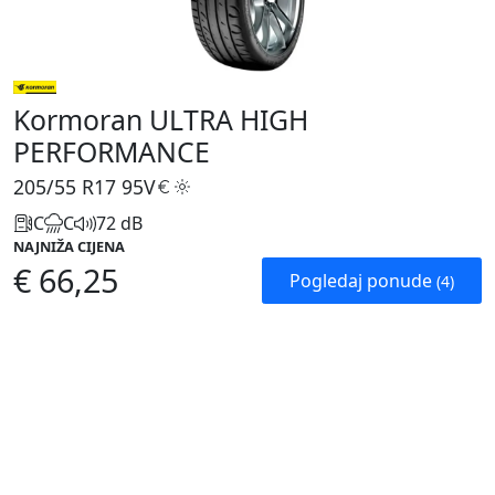
Kormoran ULTRA HIGH
PERFORMANCE
205/55 R17
95V
C
C
72 dB
NAJNIŽA CIJENA
€ 66,25
Pogledaj ponude
(4)