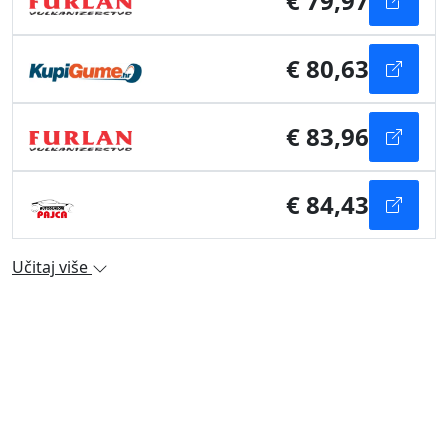
€ 79,97
€ 80,63
€ 83,96
€ 84,43
Učitaj više