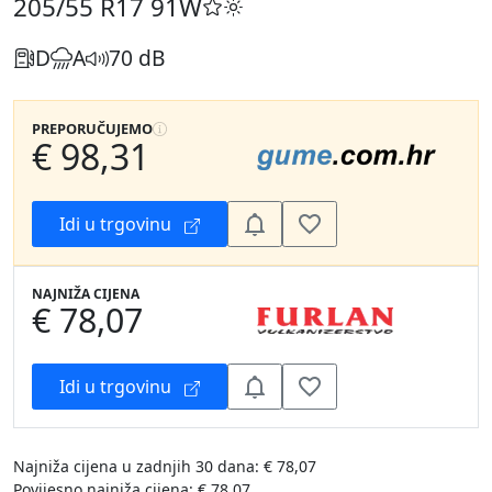
205/55 R17
91W
D
A
70 dB
PREPORUČUJEMO
€ 98,31
Idi u trgovinu
NAJNIŽA CIJENA
€ 78,07
Idi u trgovinu
Najniža cijena u zadnjih 30 dana: € 78,07
Povijesno najniža cijena: € 78,07