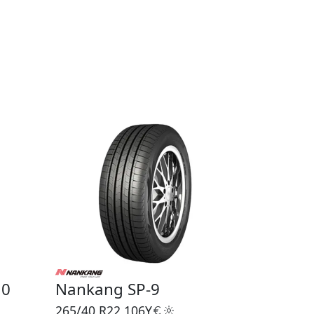
10
Nankang SP-9
265/40 R22
106Y