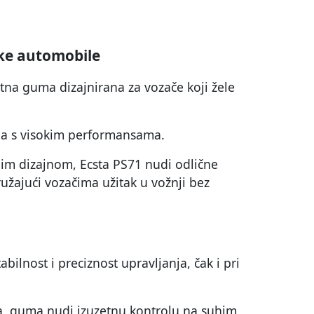
ke automobile
etna guma dizajnirana za vozače koji žele
ila s visokim performansama.
im dizajnom, Ecsta PS71 nudi odlične
užajući vozačima užitak u vožnji bez
ilnost i preciznost upravljanja, čak i pri
ta, guma nudi izuzetnu kontrolu na suhim