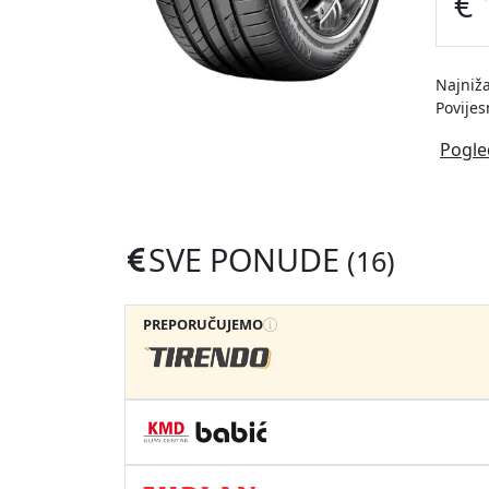
€ 
Najniža
Povijes
Pogle
SVE PONUDE
(16)
PREPORUČUJEMO