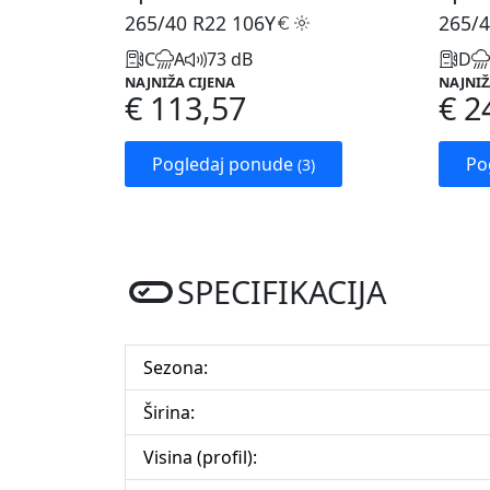
265/40 R22
106Y
265/4
C
A
73 dB
D
NAJNIŽA CIJENA
NAJNIŽ
€ 113,57
€ 2
Pogledaj ponude
Po
(3)
SPECIFIKACIJA
Sezona:
Širina:
Visina (profil):