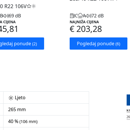
0 R22
106V
B
69 dB
C
A
72 dB
A CIJENA
NAJNIŽA CIJENA
45,81
€ 203,28
gledaj ponude
Pogledaj ponude
(2)
(6)
Ljeto
265 mm
40 %
(106 mm)