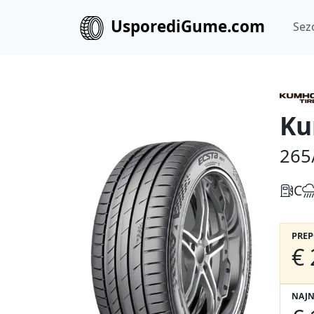
UsporediGume.com
Sez
Ku
265
C
PRE
€ 
NAJN