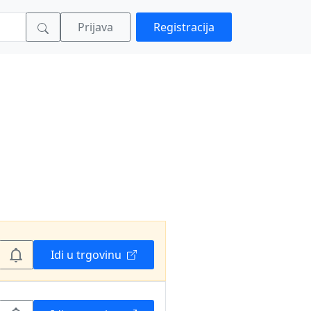
Prijava
Registracija
Idi u trgovinu