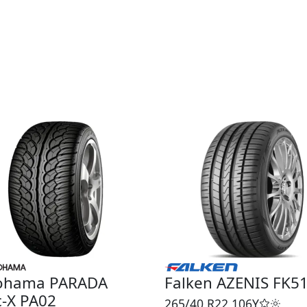
ohama PARADA
Falken AZENIS FK5
-X PA02
265/40 R22
106Y