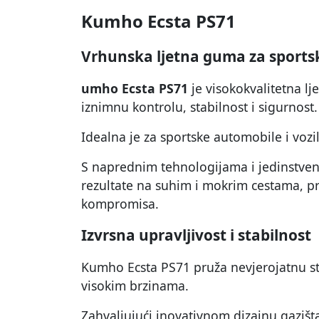
Kumho Ecsta PS71
Vrhunska ljetna guma za sports
umho Ecsta PS71
je visokokvalitetna lj
iznimnu kontrolu, stabilnost i sigurnost.
Idealna je za sportske automobile i voz
S naprednim tehnologijama i jedinstven
rezultate na suhim i mokrim cestama, pr
kompromisa.
Izvrsna upravljivost i stabilnost
Kumho Ecsta PS71 pruža nevjerojatnu stab
visokim brzinama.
Zahvaljujući inovativnom dizajnu gaziš