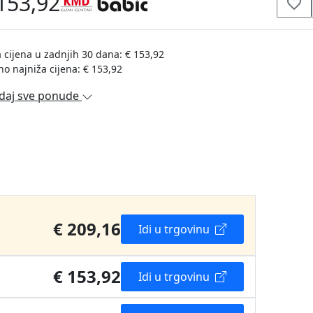
153,92
 cijena u zadnjih 30 dana: € 153,92
no najniža cijena: € 153,92
daj sve ponude
€ 209,16
Idi u trgovinu
€ 153,92
Idi u trgovinu