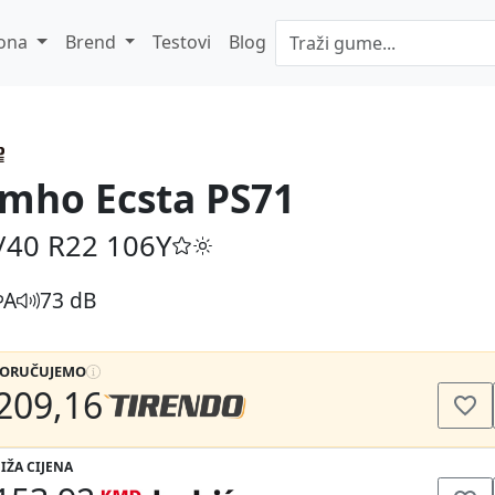
ona
Brend
Testovi
Blog
mho Ecsta PS71
/40 R22
106Y
A
73 dB
PORUČUJEMO
209,16
IŽA CIJENA