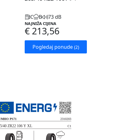
C
B
73 dB
NAJNIŽA CIJENA
€ 213,56
Pogledaj ponude
(2)