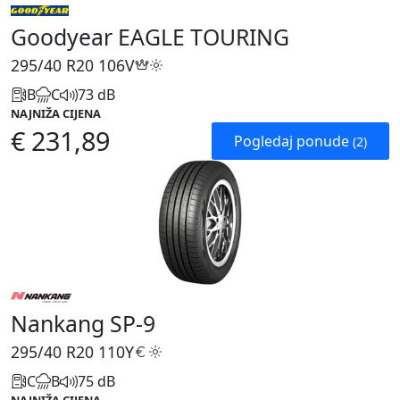
Goodyear EAGLE TOURING
295/40 R20
106V
B
C
73 dB
NAJNIŽA CIJENA
€ 231,89
Pogledaj ponude
(2)
Nankang SP-9
295/40 R20
110Y
C
B
75 dB