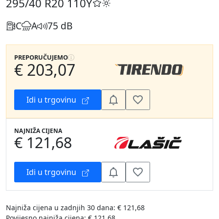
295/40 R20
110Y
C
A
75 dB
PREPORUČUJEMO
€ 203,07
Idi u trgovinu
NAJNIŽA CIJENA
€ 121,68
Idi u trgovinu
Najniža cijena u zadnjih 30 dana: € 121,68
Povijesno najniža cijena: € 121,68