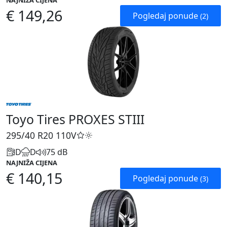
NAJNIŽA CIJENA
€ 149,26
Pogledaj ponude
(2)
Toyo Tires PROXES STIII
295/40 R20
110V
D
D
75 dB
NAJNIŽA CIJENA
€ 140,15
Pogledaj ponude
(3)