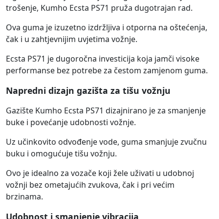
trošenje, Kumho Ecsta PS71 pruža dugotrajan rad.
Ova guma je izuzetno izdržljiva i otporna na oštećenja,
čak i u zahtjevnijim uvjetima vožnje.
Ecsta PS71 je dugoročna investicija koja jamči visoke
performanse bez potrebe za čestom zamjenom guma.
Napredni dizajn gazišta za tišu vožnju
Gazište Kumho Ecsta PS71 dizajnirano je za smanjenje
buke i povećanje udobnosti vožnje.
Uz učinkovito odvođenje vode, guma smanjuje zvučnu
buku i omogućuje tišu vožnju.
Ovo je idealno za vozače koji žele uživati u udobnoj
vožnji bez ometajućih zvukova, čak i pri većim
brzinama.
Udobnost i smanjenje vibracija