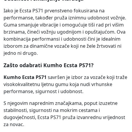
Iako je Ecsta PS71 prvenstveno fokusirana na
performanse, također pruža iznimnu udobnost vožnje.
Guma smanjuje vibracije i omogućuje tiši rad pri višim
brzinama, čineći vožnju ugodnijom i opuštajućom. Ova
kombinacija performansi i udobnosti čini je idealnim
izborom za dinamične vozače koji ne žele žrtvovati ni
jedno ni drugo.
Zašto odabrati Kumho Ecsta PS71?
Kumho Ecsta PS71
savršen je izbor za vozače koji traže
visokokvalitetnu ljetnu gumu koja nudi vrhunske
performanse, sigurnost i udobnost.
S njegovim naprednim značajkama, poput izuzetne
stabilnosti, sigurnosti na mokrim cestama i
dugovječnosti, Ecsta PS71 pruža izvanrednu vrijednost
za novac.