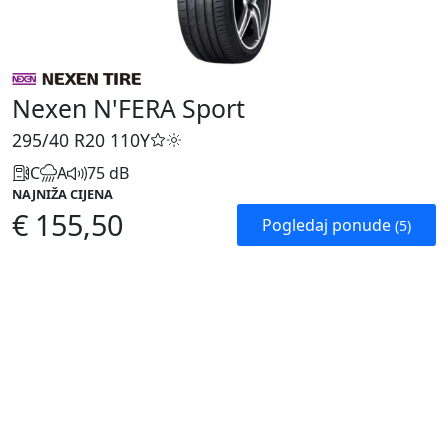
Nexen N'FERA Sport
295/40 R20
110Y
C
A
75 dB
NAJNIŽA CIJENA
€ 155,50
Pogledaj ponude
(5)