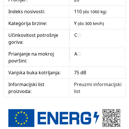
Indeks nosivosti:
110
(do 1060 kg)
Kategorija brzine:
Y
(do 300 km/h)
Učinkovitost potrošnje
C
goriva:
Prianjanje na mokroj
A
površini:
Vanjska buka kotrljanja:
75 dB
Informacijski list
Preuzmi informacijski
proizvoda:
list