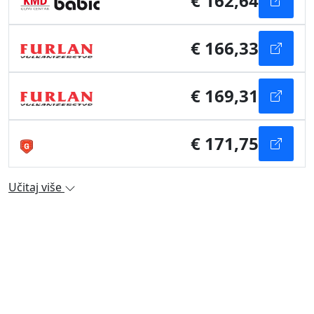
€ 162,64
€ 166,33
€ 169,31
€ 171,75
Učitaj više