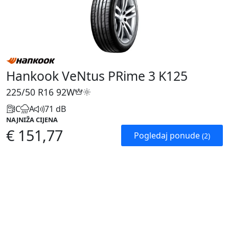
Hankook VeNtus PRime 3 K125
225/50 R16
92W
C
A
71 dB
NAJNIŽA CIJENA
€ 151,77
Pogledaj ponude
(2)