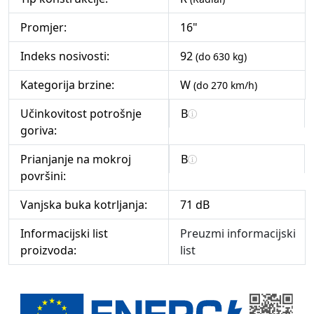
Promjer:
16"
Indeks nosivosti:
92
(do 630 kg)
Kategorija brzine:
W
(do 270 km/h)
Učinkovitost potrošnje
B
goriva:
Prianjanje na mokroj
B
površini:
Vanjska buka kotrljanja:
71 dB
Informacijski list
Preuzmi informacijski
proizvoda:
list