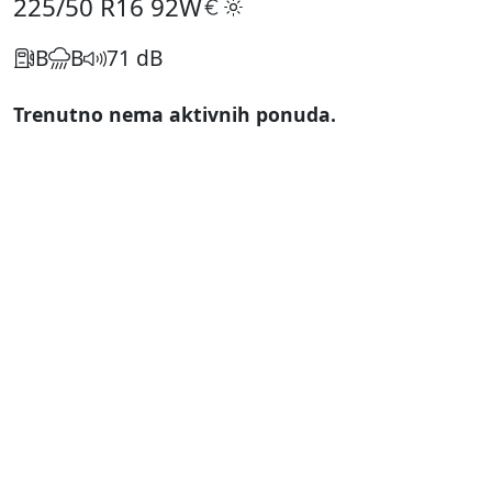
225/50 R16
92W
B
B
71 dB
Trenutno nema aktivnih ponuda.