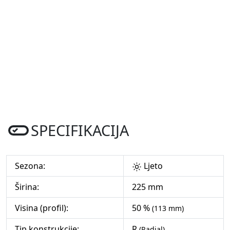
SPECIFIKACIJA
Sezona:
Ljeto
Širina:
225 mm
Visina (profil):
50 %
(113 mm)
Tip konstrukcije:
R
(Radial)