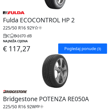
Fulda ECOCONTROL HP 2
225/50 R16
92Y
C
B
70 dB
NAJNIŽA CIJENA
€ 117,27
Pogledaj ponude
(3)
Bridgestone POTENZA RE050A
225/50 R16
92W