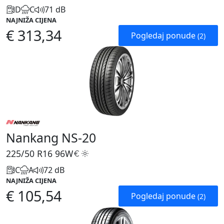
D
C
71 dB
NAJNIŽA CIJENA
€ 313,34
Pogledaj ponude
(2)
Nankang NS-20
225/50 R16
96W
C
A
72 dB
NAJNIŽA CIJENA
€ 105,54
Pogledaj ponude
(2)