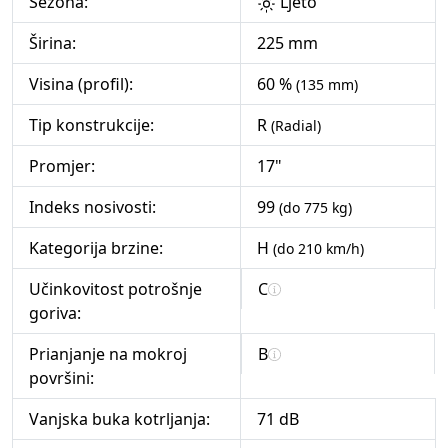
Sezona:
Ljeto
Širina:
225 mm
Visina (profil):
60 %
(135 mm)
Tip konstrukcije:
R
(Radial)
Promjer:
17"
Indeks nosivosti:
99
(do 775 kg)
Kategorija brzine:
H
(do 210 km/h)
Učinkovitost potrošnje
C
goriva:
Prianjanje na mokroj
B
površini:
Vanjska buka kotrljanja:
71 dB