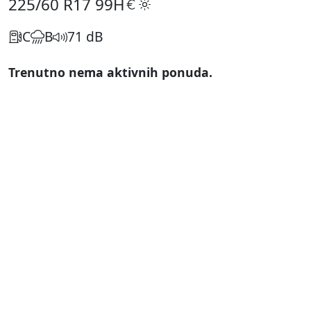
225/60 R17
99H
C
B
71 dB
Trenutno nema aktivnih ponuda.