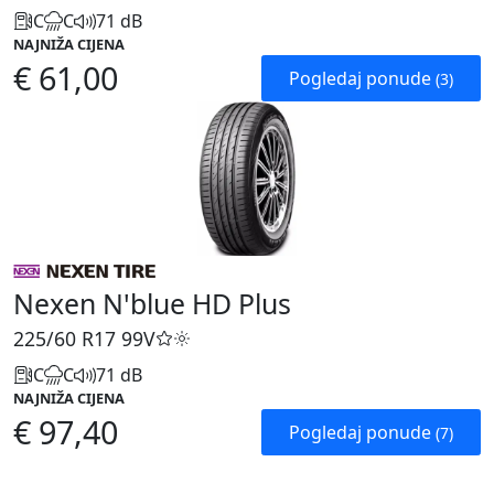
C
C
71 dB
NAJNIŽA CIJENA
€ 61,00
Pogledaj ponude
(3)
Nexen N'blue HD Plus
225/60 R17
99V
C
C
71 dB
NAJNIŽA CIJENA
€ 97,40
Pogledaj ponude
(7)