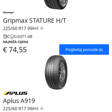
Gripmax STATURE H/T
225/60 R17
99H
C
C
71 dB
NAJNIŽA CIJENA
€ 74,55
Pogledaj ponude
(8)
Aplus A919
225/60 R17
99H