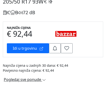
205/50 R17
93W
C
B
72 dB
NAJNIŽA CIJENA
€ 92,44
Idi u trgovinu
Najniža cijena u zadnjih 30 dana: € 92,44
Povijesno najniža cijena: € 92,44
Pogledaj sve ponude