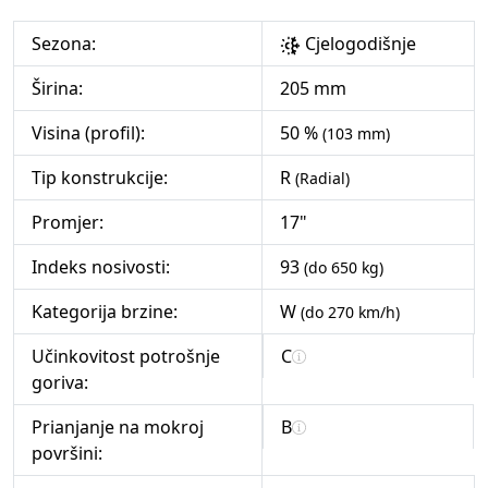
Sezona:
Cjelogodišnje
Širina:
205 mm
Visina (profil):
50 %
(103 mm)
Tip konstrukcije:
R
(Radial)
Promjer:
17"
Indeks nosivosti:
93
(do 650 kg)
Kategorija brzine:
W
(do 270 km/h)
Učinkovitost potrošnje
C
goriva:
Prianjanje na mokroj
B
površini: