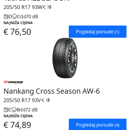
205/50 R17
93W
D
C
70 dB
NAJNIŽA CIJENA
€ 76,50
Pogledaj ponude
(1)
Nankang Cross Season AW-6
205/50 R17
93V
C
B
72 dB
NAJNIŽA CIJENA
€ 74,89
Pogledaj ponude
(4)