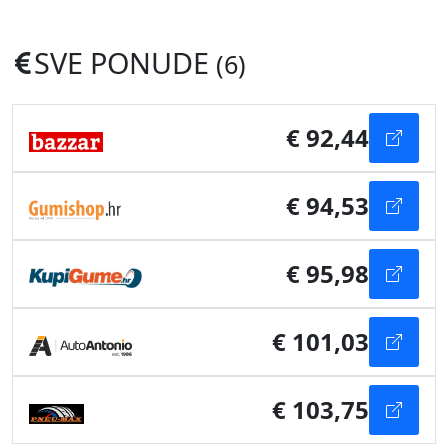
SVE PONUDE
(6)
€ 92,44
€ 94,53
€ 95,98
€ 101,03
€ 103,75