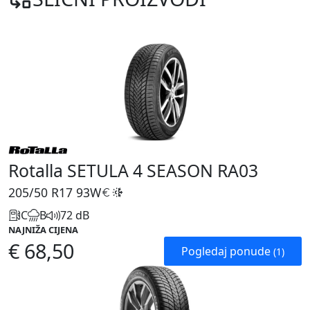
Rotalla SETULA 4 SEASON RA03
205/50 R17
93W
C
B
72 dB
NAJNIŽA CIJENA
€ 68,50
Pogledaj ponude
(1)