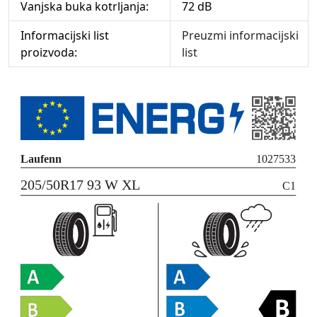
Vanjska buka kotrljanja:
72 dB
Informacijski list
Preuzmi informacijski
proizvoda:
list