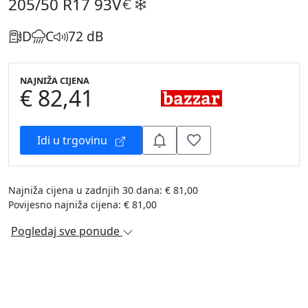
205/50 R17
93V
D
C
72 dB
NAJNIŽA CIJENA
€ 82,41
Idi u trgovinu
Najniža cijena u zadnjih 30 dana: € 81,00
Povijesno najniža cijena: € 81,00
Pogledaj sve ponude