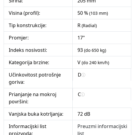
Širina:
205 mm
Visina (profil):
50 %
(103 mm)
Tip konstrukcije:
R
(Radial)
Promjer:
17"
Indeks nosivosti:
93
(do 650 kg)
Kategorija brzine:
V
(do 240 km/h)
Učinkovitost potrošnje
D
goriva:
Prianjanje na mokroj
C
površini:
Vanjska buka kotrljanja:
72 dB
Informacijski list
Preuzmi informacijski
proizvoda:
list