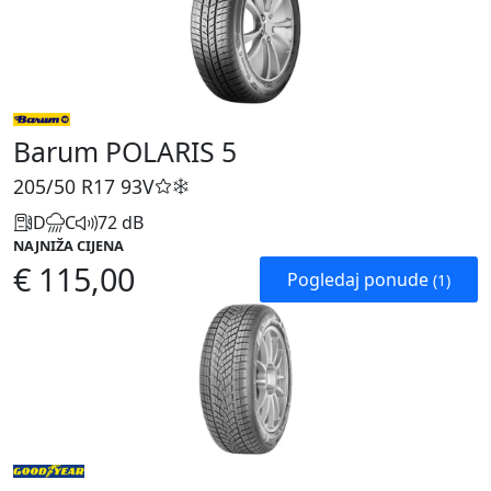
Barum POLARIS 5
205/50 R17
93V
D
C
72 dB
NAJNIŽA CIJENA
€ 115,00
Pogledaj ponude
(1)