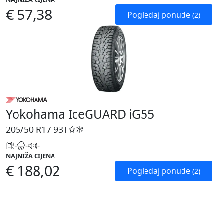
€ 57,38
Pogledaj ponude
(2)
Yokohama IceGUARD iG55
205/50 R17
93T
-
-
-
NAJNIŽA CIJENA
€ 188,02
Pogledaj ponude
(2)