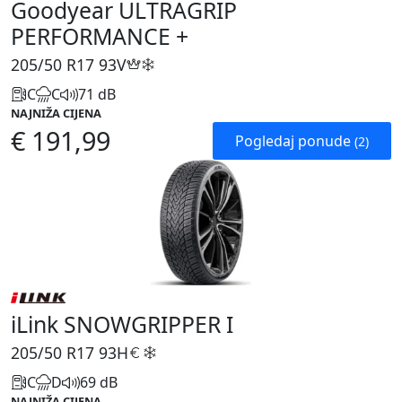
Goodyear ULTRAGRIP
PERFORMANCE +
205/50 R17
93V
C
C
71 dB
NAJNIŽA CIJENA
€ 191,99
Pogledaj ponude
(2)
iLink SNOWGRIPPER I
205/50 R17
93H
C
D
69 dB
NAJNIŽA CIJENA