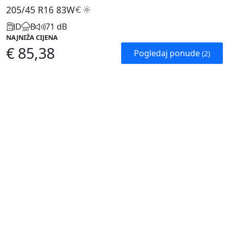
205/45 R16
83W
D
B
71 dB
NAJNIŽA CIJENA
€ 85,38
Pogledaj ponude
(2)