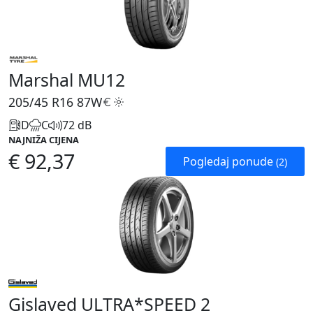
Marshal MU12
205/45 R16
87W
D
C
72 dB
NAJNIŽA CIJENA
€ 92,37
Pogledaj ponude
(2)
Gislaved ULTRA*SPEED 2