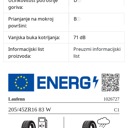
Učinkovitost potrošnje
D
goriva:
Prianjanje na mokroj
B
površini:
Vanjska buka kotrljanja:
71 dB
Informacijski list
Preuzmi informacijski
proizvoda:
list