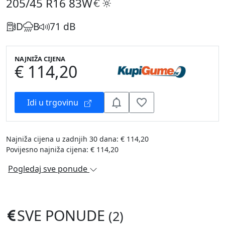
205/45 R16
83W
D
B
71 dB
NAJNIŽA CIJENA
€ 114,20
Idi u trgovinu
Najniža cijena u zadnjih 30 dana: € 114,20
Povijesno najniža cijena: € 114,20
Pogledaj sve ponude
SVE PONUDE
(2)