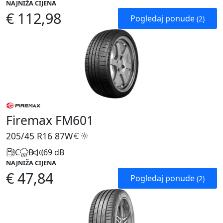
NAJNIŽA CIJENA
€ 112,98
Pogledaj ponude
(2)
Firemax FM601
205/45 R16
87W
C
B
69 dB
NAJNIŽA CIJENA
€ 47,84
Pogledaj ponude
(2)