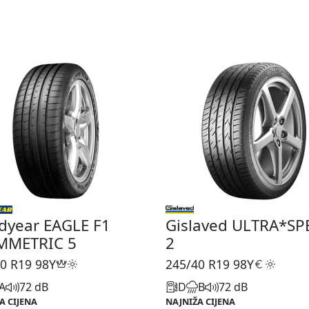
dyear EAGLE F1
Gislaved ULTRA*SP
MMETRIC 5
2
0 R19
98Y
245/40 R19
98Y
A
72 dB
D
B
72 dB
A CIJENA
NAJNIŽA CIJENA