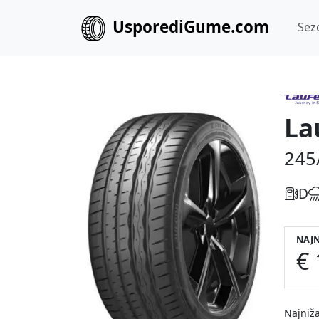
UsporediGume.com
Sez
La
245
D
NAJN
€ 
Najniža