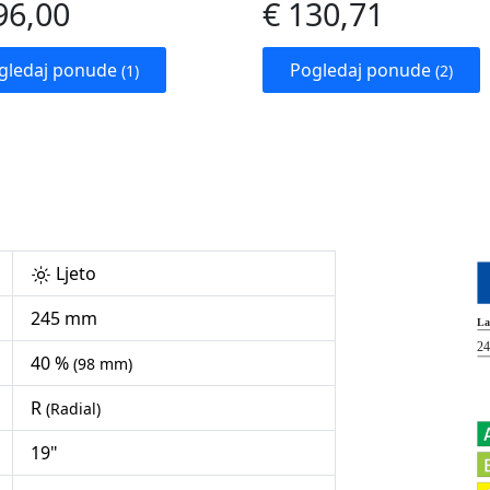
96,00
€ 130,71
gledaj ponude
Pogledaj ponude
(1)
(2)
Ljeto
245 mm
40 %
(98 mm)
R
(Radial)
19"