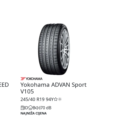
EED
Yokohama ADVAN Sport
V105
245/40 R19
94Y
D
B
70 dB
NAJNIŽA CIJENA