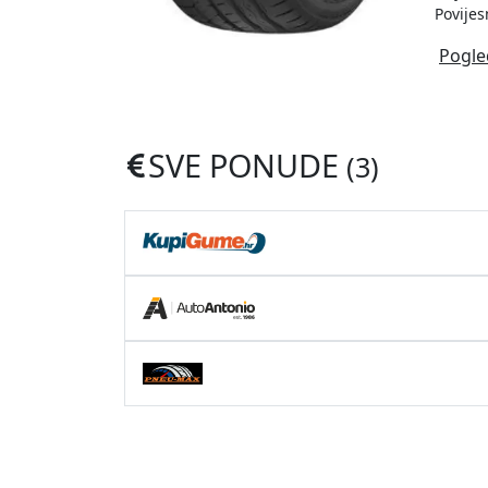
Povijes
Pogle
SVE PONUDE
(3)