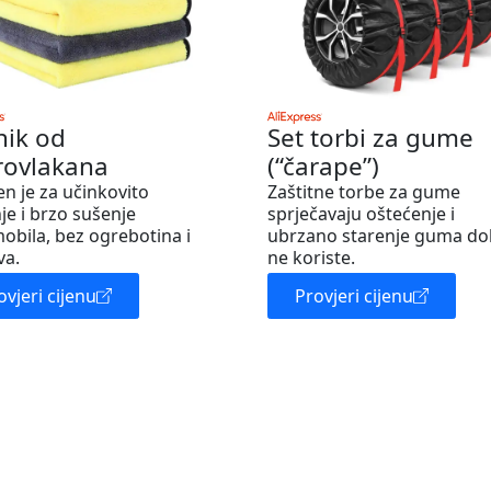
nik od
Set torbi za gume
rovlakana
(“čarape”)
en je za učinkovito
Zaštitne torbe za gume
je i brzo sušenje
sprječavaju oštećenje i
obila, bez ogrebotina i
ubrzano starenje guma do
va.
ne koriste.
ovjeri cijenu
Provjeri cijenu