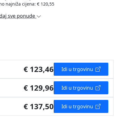
no najniža cijena: € 120,55
daj sve ponude
€ 123,46
Idi u trgovinu
€ 129,96
Idi u trgovinu
€ 137,50
Idi u trgovinu