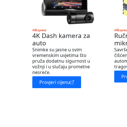
4K Dash kamera za
Ruč
auto
mik
Snimke su jasne u svim
Savrš
vremenskim uvjetima što
čišćen
pruža dodatnu sigurnost u
autom
vožnji i u slučaju prometne
trago
nesreće.
Pr
Provjeri cijenu