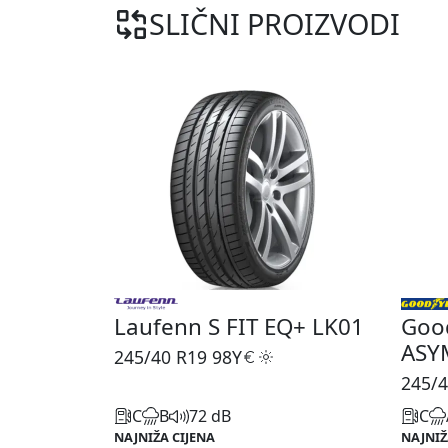
SLIČNI PROIZVODI
Laufenn S FIT EQ+ LK01
Goo
ASY
245/40 R19
98Y
245/4
C
B
72 dB
C
NAJNIŽA CIJENA
NAJNIŽ