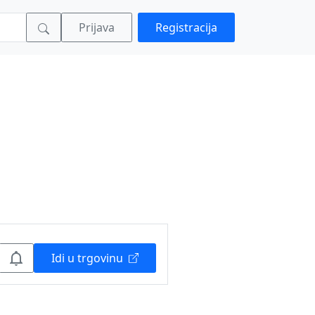
Prijava
Registracija
Idi u trgovinu