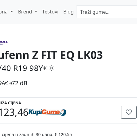
ona
Brend
Testovi
Blog
ufenn Z FIT EQ LK03
/40 R19
98Y
A
72 dB
IŽA CIJENA
123,46
 cijena u zadnjih 30 dana: € 120,55