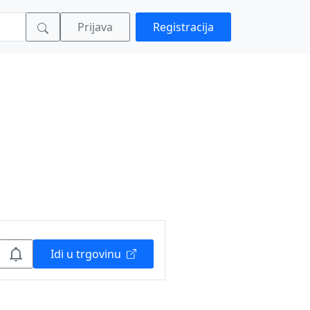
Prijava
Registracija
Idi u trgovinu