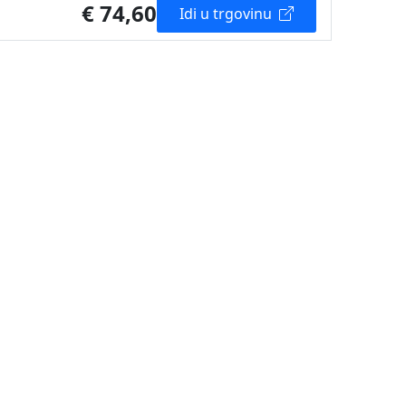
€ 74,60
Idi u trgovinu