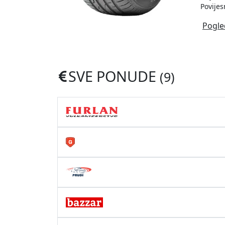
Povijes
Pogle
SVE PONUDE
(9)