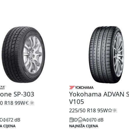
tone SP-303
Yokohama ADVAN S
V105
0 R18
99W
225/50 R18
95W
C
72 dB
D
A
70 dB
A CIJENA
NAJNIŽA CIJENA