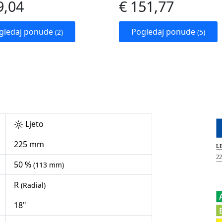
9,04
€ 151,77
gledaj ponude
Pogledaj ponude
(2)
(5)
Ljeto
225 mm
50 %
(113 mm)
R
(Radial)
18"