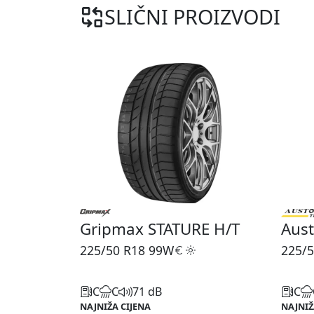
SLIČNI PROIZVODI
Gripmax STATURE H/T
Aus
225/50 R18
99W
225/5
C
C
71 dB
C
NAJNIŽA CIJENA
NAJNIŽ