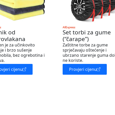
nik od
Set torbi za gume
rovlakana
(“čarape”)
en je za učinkovito
Zaštitne torbe za gume
je i brzo sušenje
sprječavaju oštećenje i
obila, bez ogrebotina i
ubrzano starenje guma do
va.
ne koriste.
ovjeri cijenu
Provjeri cijenu