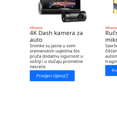
4K Dash kamera za
Ruč
auto
mik
Snimke su jasne u svim
Savrš
vremenskim uvjetima što
čišćen
pruža dodatnu sigurnost u
autom
vožnji i u slučaju prometne
trago
nesreće.
Pr
Provjeri cijenu