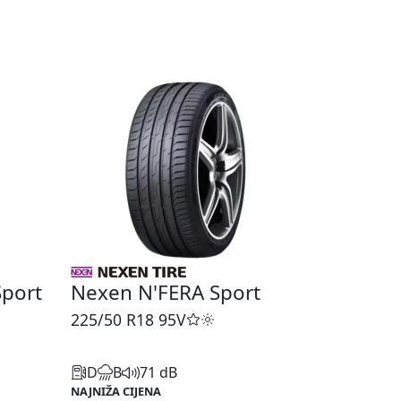
port
Nexen N'FERA Sport
225/50 R18
95V
D
B
71 dB
NAJNIŽA CIJENA