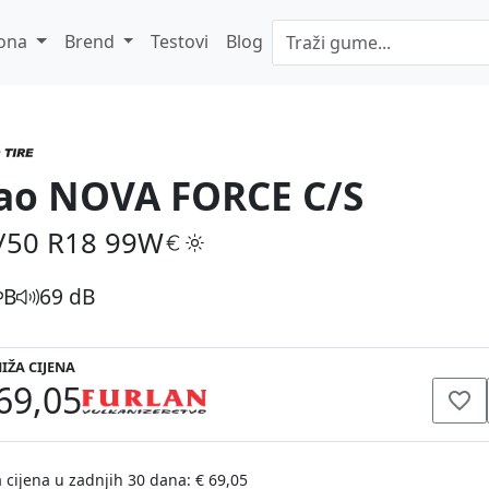
ona
Brend
Testovi
Blog
ao NOVA FORCE C/S
/50 R18
99W
B
69 dB
IŽA CIJENA
69,05
 cijena u zadnjih 30 dana: € 69,05