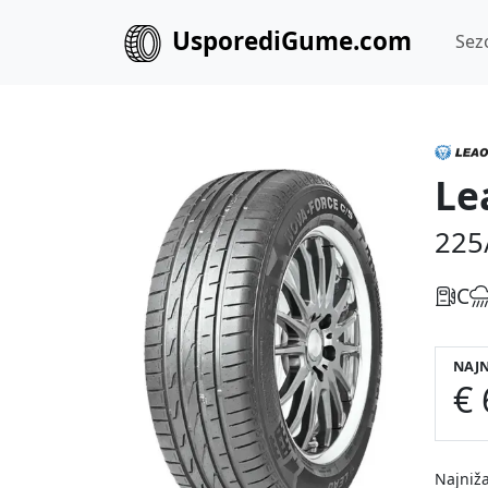
UsporediGume.com
Sez
Le
225
C
NAJN
€ 
Najniža