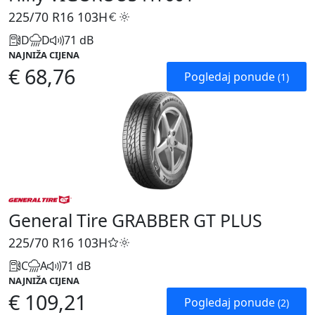
225/70 R16
103H
D
D
71 dB
NAJNIŽA CIJENA
€ 68,76
Pogledaj ponude
(1)
General Tire GRABBER GT PLUS
225/70 R16
103H
C
A
71 dB
NAJNIŽA CIJENA
€ 109,21
Pogledaj ponude
(2)