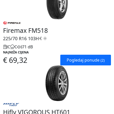
Firemax FM518
225/70 R16
103H
C
C
71 dB
NAJNIŽA CIJENA
€ 69,32
Pogledaj ponude
(2)
Hifly VIGOROUS HT601