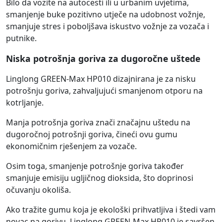
Bilo da vozite na autocesti ili u urbanim uvjetima,
smanjenje buke pozitivno utječe na udobnost vožnje,
smanjuje stres i poboljšava iskustvo vožnje za vozača i
putnike.
Niska potrošnja goriva za dugoročne uštede
Linglong GREEN-Max HP010 dizajnirana je za nisku
potrošnju goriva, zahvaljujući smanjenom otporu na
kotrljanje.
Manja potrošnja goriva znači značajnu uštedu na
dugoročnoj potrošnji goriva, čineći ovu gumu
ekonomičnim rješenjem za vozače.
Osim toga, smanjenje potrošnje goriva također
smanjuje emisiju ugljičnog dioksida, što doprinosi
očuvanju okoliša.
Ako tražite gumu koja je ekološki prihvatljiva i štedi vam
novac na gorivu, Linglong GREEN-Max HP010 je savršen