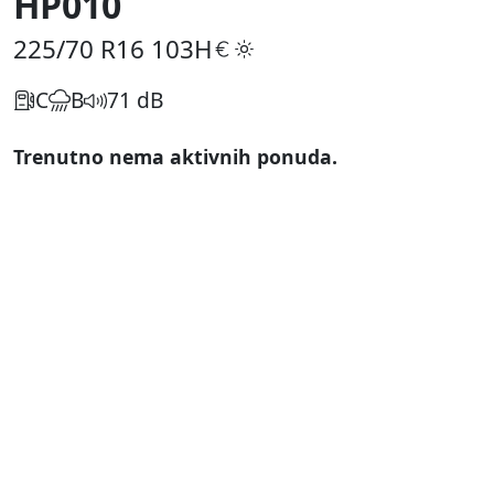
HP010
225/70 R16
103H
C
B
71 dB
Trenutno nema aktivnih ponuda.