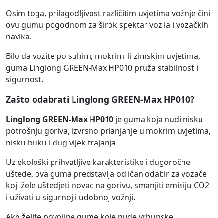
Osim toga, prilagodljivost različitim uvjetima vožnje čini
ovu gumu pogodnom za širok spektar vozila i vozačkih
navika.
Bilo da vozite po suhim, mokrim ili zimskim uvjetima,
guma Linglong GREEN-Max HP010 pruža stabilnost i
sigurnost.
Zašto odabrati Linglong GREEN-Max HP010?
Linglong GREEN-Max HP010
je guma koja nudi nisku
potrošnju goriva, izvrsno prianjanje u mokrim uvjetima,
nisku buku i dug vijek trajanja.
Uz ekološki prihvatljive karakteristike i dugoročne
uštede, ova guma predstavlja odličan odabir za vozače
koji žele uštedjeti novac na gorivu, smanjiti emisiju CO2
i uživati u sigurnoj i udobnoj vožnji.
Ako želite povoljne gume koje nude vrhunske