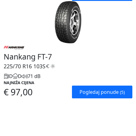
Nankang FT-7
225/70 R16
103S
D
D
71 dB
NAJNIŽA CIJENA
€ 97,00
Pogledaj ponude
(5)