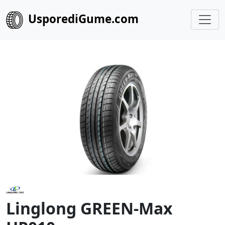
UsporediGume.com
Linglong GREEN-Max