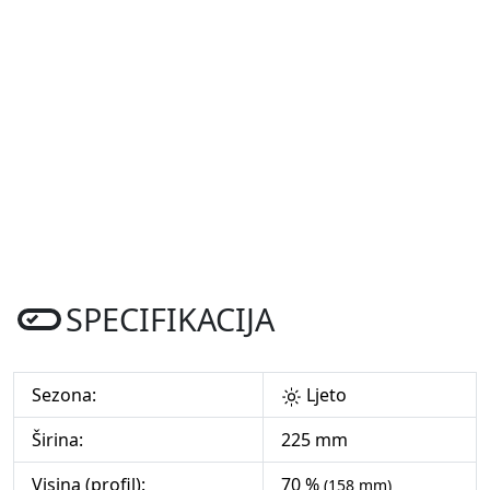
SPECIFIKACIJA
Sezona:
Ljeto
Širina:
225 mm
Visina (profil):
70 %
(158 mm)