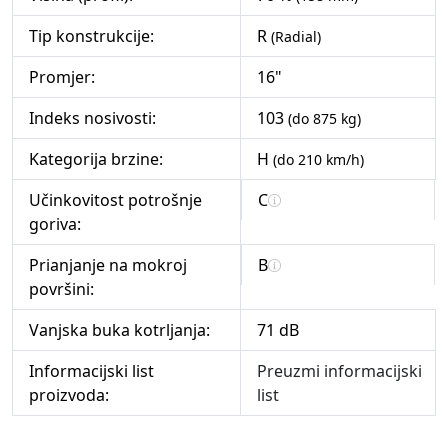
Tip konstrukcije:
R
(Radial)
Promjer:
16"
Indeks nosivosti:
103
(do 875 kg)
Kategorija brzine:
H
(do 210 km/h)
Učinkovitost potrošnje
C
goriva:
Prianjanje na mokroj
B
površini:
Vanjska buka kotrljanja:
71 dB
Informacijski list
Preuzmi informacijski
proizvoda:
list