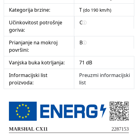
Kategorija brzine:
T
(do 190 km/h)
Učinkovitost potrošnje
C
goriva:
Prianjanje na mokroj
B
površini:
Vanjska buka kotrljanja:
71 dB
Informacijski list
Preuzmi informacijski
proizvoda:
list