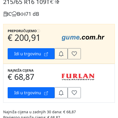
215/65 R16
109T
C
B
71 dB
PREPORUČUJEMO
€ 200,91
Idi u trgovinu
NAJNIŽA CIJENA
€ 68,87
Idi u trgovinu
Najniža cijena u zadnjih 30 dana: € 68,87
Povijesno najniža cijena: € 68,87