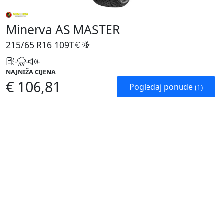
Minerva AS MASTER
215/65 R16
109T
-
-
-
NAJNIŽA CIJENA
€ 106,81
Pogledaj ponude
(1)