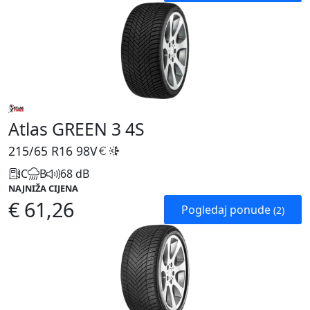
Atlas GREEN 3 4S
215/65 R16
98V
C
B
68 dB
NAJNIŽA CIJENA
€ 61,26
Pogledaj ponude
(2)