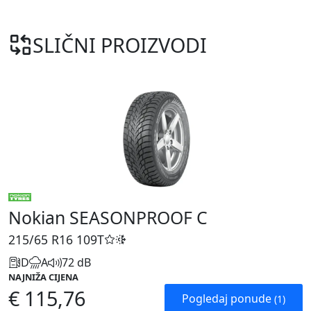
SLIČNI PROIZVODI
Nokian SEASONPROOF C
215/65 R16
109T
D
A
72 dB
NAJNIŽA CIJENA
€ 115,76
Pogledaj ponude
(1)