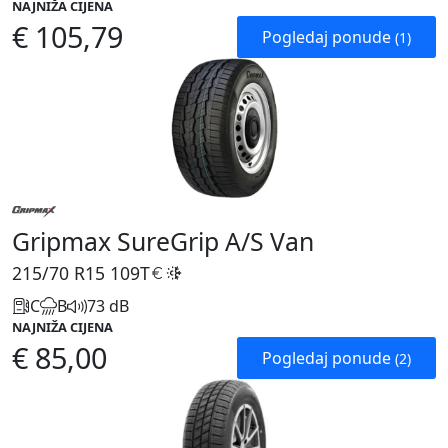
NAJNIŽA CIJENA
€ 105,79
Pogledaj ponude
(1)
Gripmax SureGrip A/S Van
215/70 R15
109T
C
B
73 dB
NAJNIŽA CIJENA
€ 85,00
Pogledaj ponude
(2)