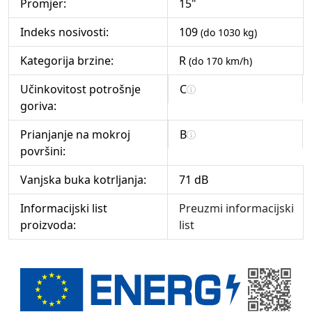
Promjer:
15"
Indeks nosivosti:
109
(do 1030 kg)
Kategorija brzine:
R
(do 170 km/h)
Učinkovitost potrošnje
C
goriva:
Prianjanje na mokroj
B
površini:
Vanjska buka kotrljanja:
71 dB
Informacijski list
Preuzmi informacijski
proizvoda:
list