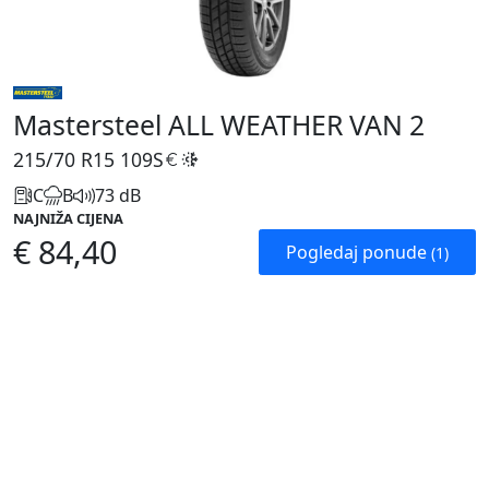
Mastersteel ALL WEATHER VAN 2
215/70 R15
109S
C
B
73 dB
NAJNIŽA CIJENA
€ 84,40
Pogledaj ponude
(1)