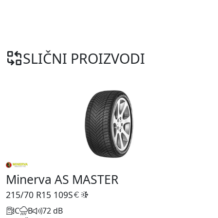
SLIČNI PROIZVODI
Minerva AS MASTER
215/70 R15
109S
C
B
72 dB