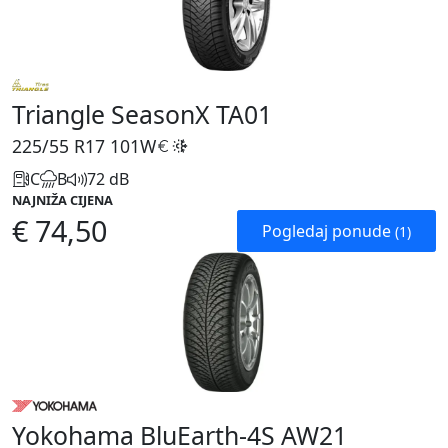
Triangle SeasonX TA01
225/55 R17
101W
C
B
72 dB
NAJNIŽA CIJENA
€ 74,50
Pogledaj ponude
(1)
Yokohama BluEarth-4S AW21