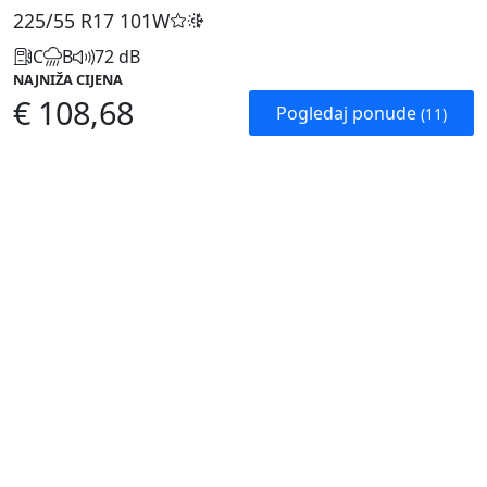
225/55 R17
101W
C
B
72 dB
NAJNIŽA CIJENA
€ 108,68
Pogledaj ponude
(11)