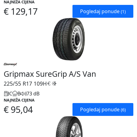
NAJNIŽA CIJENA
€ 129,17
Pogledaj ponude
(1)
Gripmax SureGrip A/S Van
225/55 R17
109H
C
B
73 dB
NAJNIŽA CIJENA
€ 95,04
Pogledaj ponude
(6)