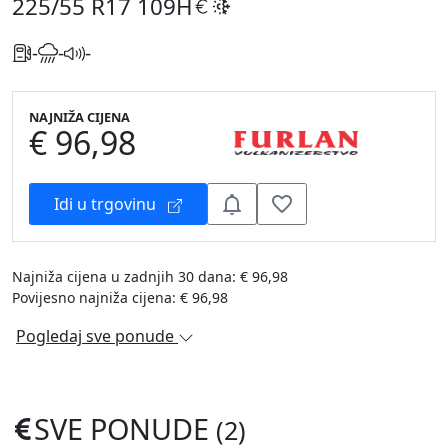
225/55 R17
109H
-
-
-
NAJNIŽA CIJENA
€ 96,98
Idi u trgovinu
Najniža cijena u zadnjih 30 dana: € 96,98
Povijesno najniža cijena: € 96,98
Pogledaj sve ponude
SVE PONUDE
(2)