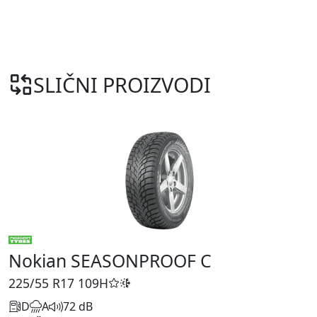
SLIČNI PROIZVODI
Nokian SEASONPROOF C
225/55 R17
109H
D
A
72 dB