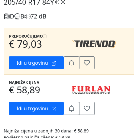
205/40 R17
84Y
D
B
72 dB
PREPORUČUJEMO
€ 79,03
Idi u trgovinu
NAJNIŽA CIJENA
€ 58,89
Idi u trgovinu
Najniža cijena u zadnjih 30 dana: € 58,89
Povijesno najniža cijena: € 58,89