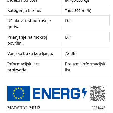
Indeks nosivosti:
84
(do 500 kg)
Kategorija brzine:
Y
(do 300 km/h)
Učinkovitost potrošnje
D
goriva:
Prianjanje na mokroj
B
površini:
Vanjska buka kotrljanja:
72 dB
Informacijski list
Preuzmi informacijski
proizvoda:
list