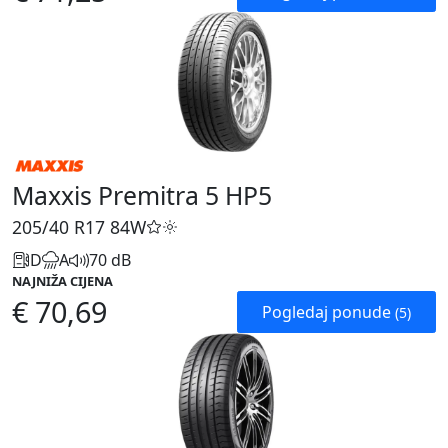
Maxxis Premitra 5 HP5
205/40 R17
84W
D
A
70 dB
NAJNIŽA CIJENA
€ 70,69
Pogledaj ponude
(5)