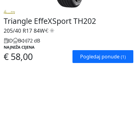
Triangle EffeXSport TH202
205/40 R17
84W
D
B
72 dB
NAJNIŽA CIJENA
€ 58,00
Pogledaj ponude
(1)