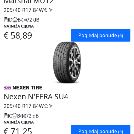
Marshal MU12
205/40 R17
84W
D
B
72 dB
NAJNIŽA CIJENA
€ 58,89
Pogledaj ponude
(6)
Nexen N'FERA SU4
205/40 R17
84W
C
B
72 dB
NAJNIŽA CIJENA
€ 71,25
Pogledaj ponude
(5)