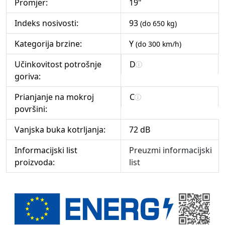
Promjer:
19"
Indeks nosivosti:
93
(do 650 kg)
Kategorija brzine:
Y
(do 300 km/h)
Učinkovitost potrošnje
D
goriva:
Prianjanje na mokroj
C
površini:
Vanjska buka kotrljanja:
72 dB
Informacijski list
Preuzmi informacijski
proizvoda:
list