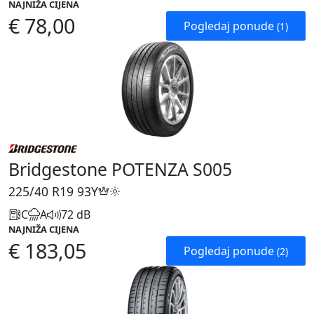
NAJNIŽA CIJENA
€ 78,00
Pogledaj ponude
(1)
Bridgestone POTENZA S005
225/40 R19
93Y
C
A
72 dB
NAJNIŽA CIJENA
€ 183,05
Pogledaj ponude
(2)