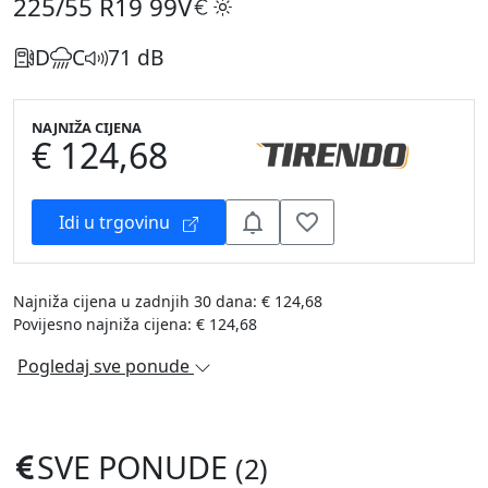
225/55 R19
99V
D
C
71 dB
NAJNIŽA CIJENA
€ 124,68
Idi u trgovinu
Najniža cijena u zadnjih 30 dana: € 124,68
Povijesno najniža cijena: € 124,68
Pogledaj sve ponude
SVE PONUDE
(2)