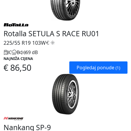
Rotalla SETULA S RACE RU01
225/55 R19
103W
C
B
69 dB
NAJNIŽA CIJENA
€ 86,50
Pogledaj ponude
(1)
Nankang SP-9