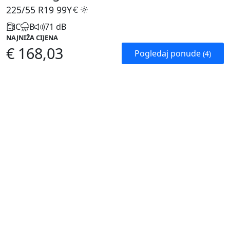
225/55 R19
99Y
C
B
71 dB
NAJNIŽA CIJENA
€ 168,03
Pogledaj ponude
(4)