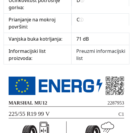
Učinkovitost potrošnje
D
goriva:
Prianjanje na mokroj
C
površini:
Vanjska buka kotrljanja:
71 dB
Informacijski list
Preuzmi informacijski
proizvoda:
list