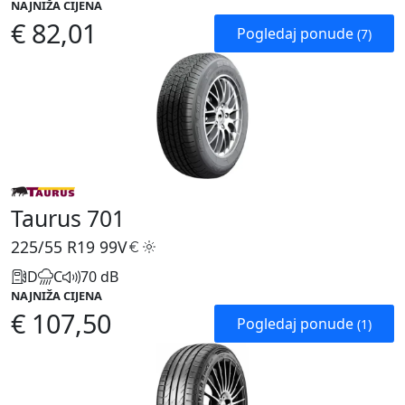
NAJNIŽA CIJENA
€ 82,01
Pogledaj ponude
(7)
Taurus 701
225/55 R19
99V
D
C
70 dB
NAJNIŽA CIJENA
€ 107,50
Pogledaj ponude
(1)