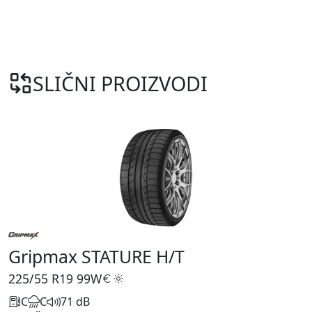
SLIČNI PROIZVODI
Gripmax STATURE H/T
225/55 R19
99W
C
C
71 dB