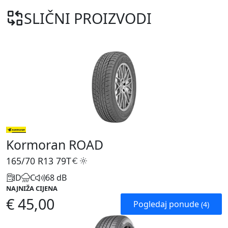
SLIČNI PROIZVODI
Kormoran ROAD
165/70 R13
79T
D
C
68 dB
NAJNIŽA CIJENA
€ 45,00
Pogledaj ponude
(4)