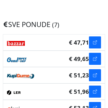
SVE PONUDE
(7)
€ 47,71
€ 49,65
€ 51,23
€ 51,96
€ 53,13