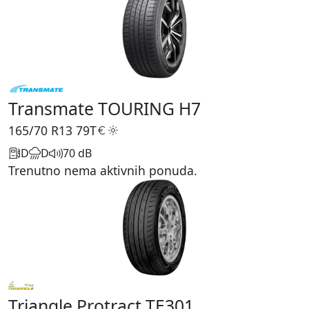
Transmate TOURING H7
165/70 R13
79T
D
D
70 dB
Trenutno nema aktivnih ponuda.
Triangle Protract TE301