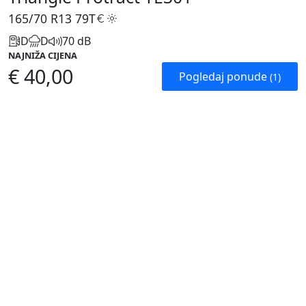
165/70 R13
79T
D
D
70 dB
NAJNIŽA CIJENA
€ 40,00
Pogledaj ponude
(1)