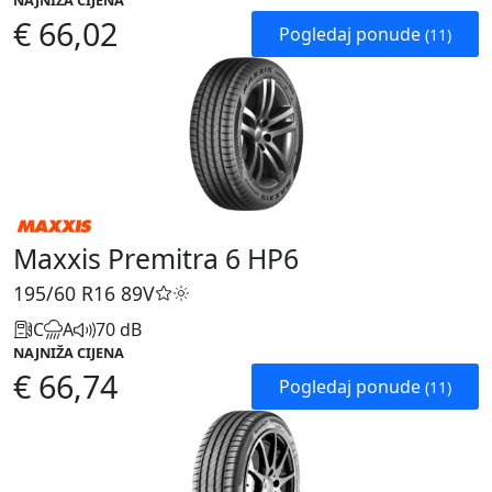
NAJNIŽA CIJENA
€ 66,02
Pogledaj ponude
(11)
Maxxis Premitra 6 HP6
195/60 R16
89V
C
A
70 dB
NAJNIŽA CIJENA
€ 66,74
Pogledaj ponude
(11)