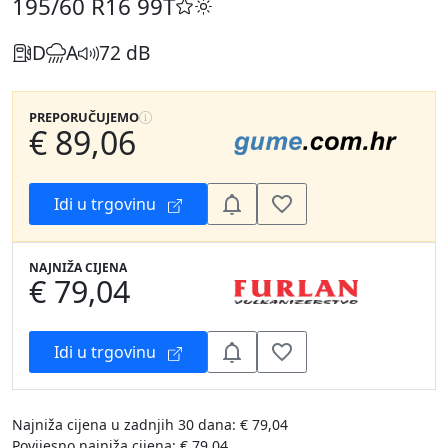
195/60 R16
99T
D
A
72 dB
PREPORUČUJEMO
€ 89,06
Idi u trgovinu
NAJNIŽA CIJENA
€ 79,04
Idi u trgovinu
Najniža cijena u zadnjih 30 dana: € 79,04
Povijesno najniža cijena: € 79,04