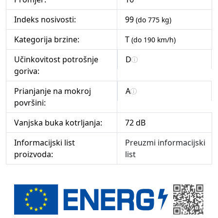
Indeks nosivosti:
99
(do 775 kg)
Kategorija brzine:
T
(do 190 km/h)
Učinkovitost potrošnje
D
goriva:
Prianjanje na mokroj
A
površini:
Vanjska buka kotrljanja:
72 dB
Informacijski list
Preuzmi informacijski
proizvoda:
list