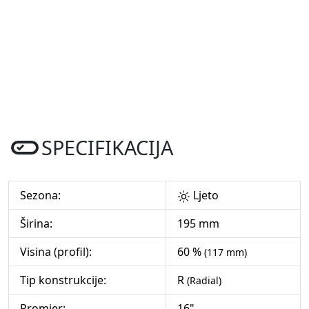
SPECIFIKACIJA
Sezona:
Ljeto
Širina:
195 mm
Visina (profil):
60 %
(117 mm)
Tip konstrukcije:
R
(Radial)
Promjer:
16"