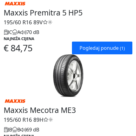
Maxxis Premitra 5 HP5
195/60 R16
89V
C
A
70 dB
NAJNIŽA CIJENA
€ 84,75
Pogledaj ponude
(1)
Maxxis Mecotra ME3
195/60 R16
89H
B
B
69 dB