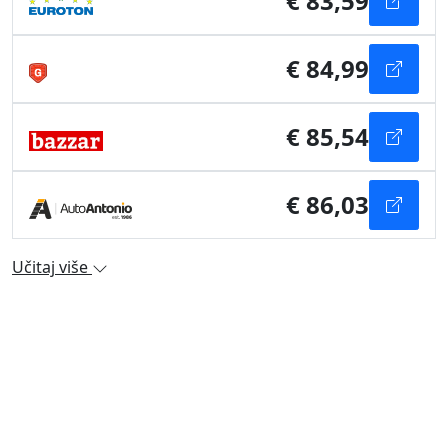
€ 83,59
€ 84,99
€ 85,54
€ 86,03
Učitaj više