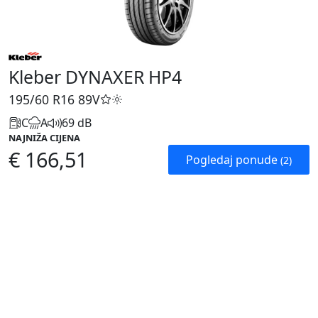
Kleber DYNAXER HP4
195/60 R16
89V
C
A
69 dB
NAJNIŽA CIJENA
€ 166,51
Pogledaj ponude
(2)