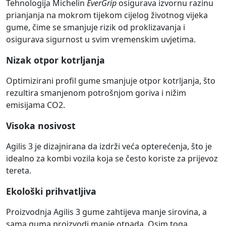
Tehnologija Michelin
EverGrip
osigurava izvornu razinu
prianjanja na mokrom tijekom cijelog životnog vijeka
gume, čime se smanjuje rizik od proklizavanja i
osigurava sigurnost u svim vremenskim uvjetima.
Nizak otpor kotrljanja
Optimizirani profil gume smanjuje otpor kotrljanja, što
rezultira smanjenom potrošnjom goriva i nižim
emisijama CO2.
Visoka nosivost
Agilis 3 je dizajnirana da izdrži veća opterećenja, što je
idealno za kombi vozila koja se često koriste za prijevoz
tereta.
Ekološki prihvatljiva
Proizvodnja Agilis 3 gume zahtijeva manje sirovina, a
sama guma proizvodi manje otpada. Osim toga,