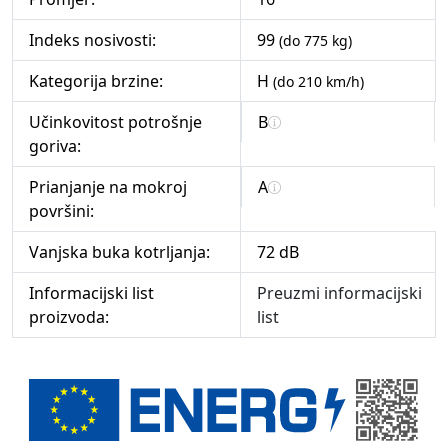
Indeks nosivosti:
99
(do 775 kg)
Kategorija brzine:
H
(do 210 km/h)
Učinkovitost potrošnje
B
goriva:
Prianjanje na mokroj
A
površini:
Vanjska buka kotrljanja:
72 dB
Informacijski list
Preuzmi informacijski
proizvoda:
list