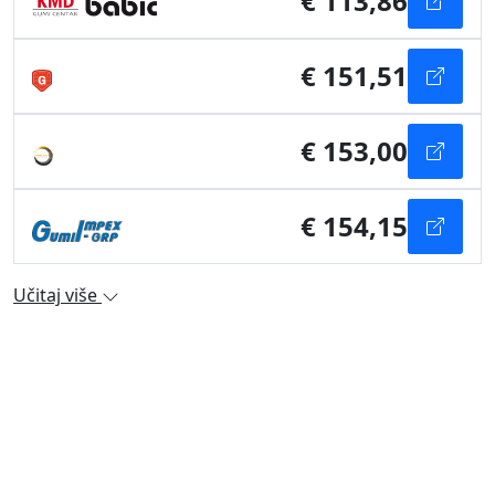
€ 113,86
€ 151,51
€ 153,00
€ 154,15
Učitaj više