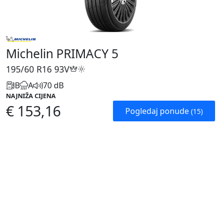
Michelin PRIMACY 5
195/60 R16
93V
B
A
70 dB
NAJNIŽA CIJENA
€ 153,16
Pogledaj ponude
(15)