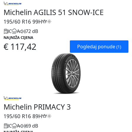
Michelin AGILIS 51 SNOW-ICE
195/60 R16
99H
C
A
72 dB
NAJNIŽA CIJENA
€ 117,42
Pogledaj ponude
(1)
Michelin PRIMACY 3
195/60 R16
89H
C
A
69 dB