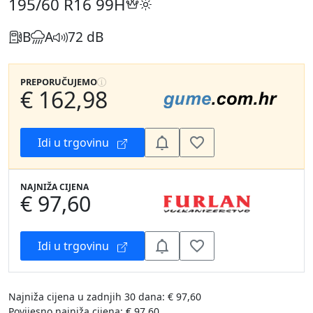
195/60 R16
99H
B
A
72 dB
PREPORUČUJEMO
€ 162,98
Idi u trgovinu
NAJNIŽA CIJENA
€ 97,60
Idi u trgovinu
Najniža cijena u zadnjih 30 dana: € 97,60
Povijesno najniža cijena: € 97,60