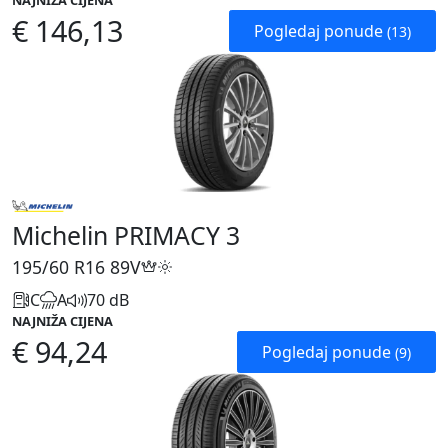
NAJNIŽA CIJENA
€ 146,13
Pogledaj ponude
(13)
Michelin PRIMACY 3
195/60 R16
89V
C
A
70 dB
NAJNIŽA CIJENA
€ 94,24
Pogledaj ponude
(9)