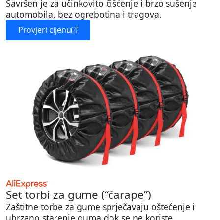
Savršen je za učinkovito čišćenje i brzo sušenje
automobila, bez ogrebotina i tragova.
Provjeri cijenu
Set torbi za gume (“čarape”)
Zaštitne torbe za gume sprječavaju oštećenje i
ubrzano starenje guma dok se ne koriste.