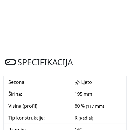
SPECIFIKACIJA
Sezona:
Ljeto
Širina:
195 mm
Visina (profil):
60 %
(117 mm)
Tip konstrukcije:
R
(Radial)
Promjer:
16"